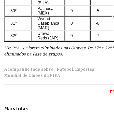
(EUA)
Pachuca
30º
0
-5
(MEX)
Wydad
31º
Casablanca
0
-6
(MAR)
Urawa
32º
0
-7
Reds (JAP)
*De 9º a 16º foram eliminados nas Oitavas. De 17º a 32º 
eliminados na Fase de grupos.
Acompanhe tudo sobre:
Futebol
Esportes
Mundial de Clubes da FIFA
P
Mais lidas