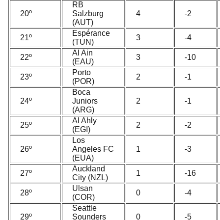
RB
20º
Salzburg
4
-2
(AUT)
Espérance
21º
3
-4
(TUN)
Al Ain
22º
3
-10
(EAU)
Porto
23º
2
-1
(POR)
Boca
24º
Juniors
2
-1
(ARG)
Al Ahly
25º
2
-2
(EGI)
Los
26º
Angeles FC
1
-3
(EUA)
Auckland
27º
1
-16
City (NZL)
Ulsan
28º
0
-4
(COR)
Seattle
29º
Sounders
0
-5