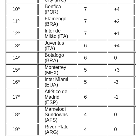
Benfica
10º
7
+4
(POR)
Flamengo
11º
7
+2
(BRA)
Inter de
12º
7
+1
Milão (ITA)
Juventus
13º
6
+4
(ITA)
Botafogo
14º
6
0
(BRA)
Monterrey
15º
5
+3
(MEX)
Inter Miami
16º
5
-3
(EUA)
Atlético de
17º
Madrid
6
-1
(ESP)
Mamelodi
18º
Sundowns
4
0
(AFS)
River Plate
19º
4
0
(ARG)