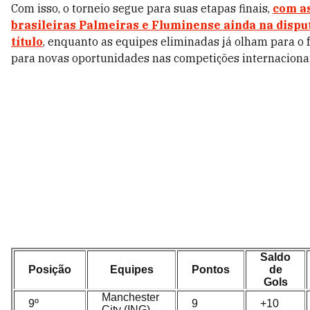
Com isso, o torneio segue para suas etapas finais,
com a
brasileiras
Palmeiras
e
Fluminense
ainda na dispu
título
, enquanto as equipes eliminadas já olham para o 
para novas oportunidades nas competições internacionai
Saldo
Posição
Equipes
Pontos
de
Gols
Manchester
9º
9
+10
City (ING)