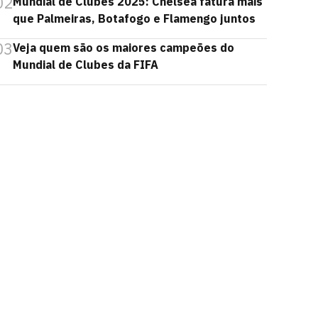
02
Mundial de Clubes 2025: Chelsea fatura mais
que Palmeiras, Botafogo e Flamengo juntos
03
Veja quem são os maiores campeões do
Mundial de Clubes da FIFA