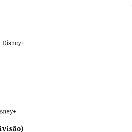
+
- Disney+
isney+
ivisão)