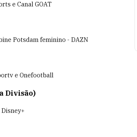
ports e Canal GOAT
rbine Potsdam feminino - DAZN
portv e Onefootball
 Divisão)
- Disney+