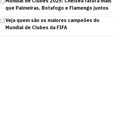
02
Mundial de Clubes 2025: Chelsea fatura mais
que Palmeiras, Botafogo e Flamengo juntos
03
Veja quem são os maiores campeões do
Mundial de Clubes da FIFA