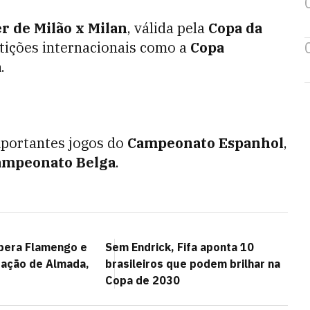
er de Milão x Milan
, válida pela
Copa da
etições internacionais como a
Copa
a
.
mportantes jogos do
Campeonato Espanhol
,
ampeonato Belga
.
upera Flamengo e
Sem Endrick, Fifa aponta 10
tação de Almada,
brasileiros que podem brilhar na
Copa de 2030