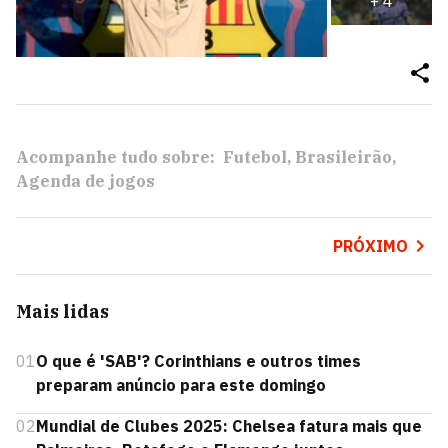
+
4
Acompanhe tudo sobre:
Futebol
Brasileirão
Agenda de jogos
PRÓXIMO
Mais lidas
01
O que é 'SAB'? Corinthians e outros times
preparam anúncio para este domingo
02
Mundial de Clubes 2025: Chelsea fatura mais que