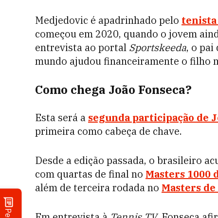
Medjedovic é apadrinhado pelo
tenista
começou em 2020, quando o jovem aind
entrevista ao portal
Sportskeeda
, o pa
mundo ajudou financeiramente o filho no
Como chega João Fonseca?
Esta será a
segunda participação de 
primeira como cabeça de chave.
Desde a edição passada, o brasileiro a
com quartas de final no
Masters 1000 
além de terceira rodada no
Masters de
Em entrevista à
Tennis TV
, Fonseca afi