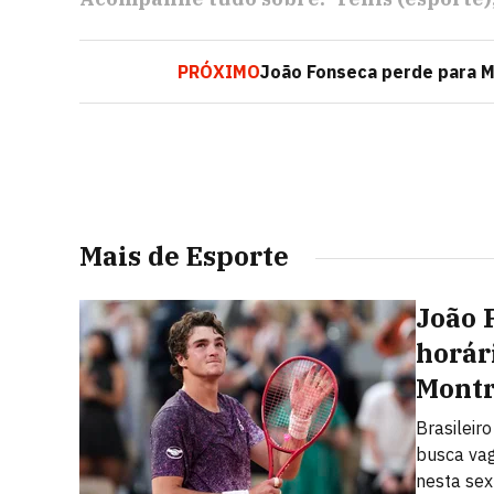
PRÓXIMO
João Fonseca perde para M
Mais de Esporte
João 
horári
Montr
Brasileir
busca vag
nesta sext