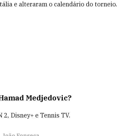
tália e alteraram o calendário do torneio.
x Hamad Medjedovic?
N 2, Disney+ e Tennis TV.
João Fonseca