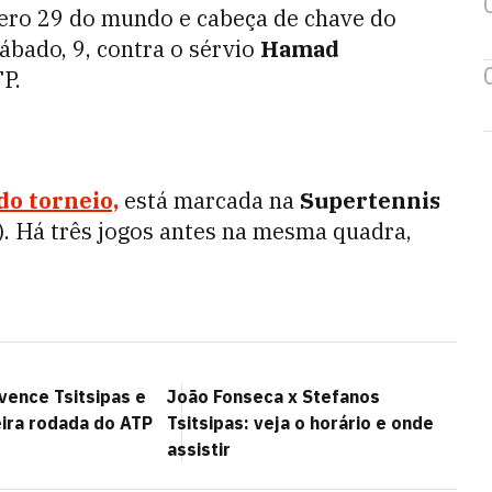
ero 29 do mundo e cabeça de chave do
sábado, 9, contra o sérvio
Hamad
TP.
do torneio,
está marcada na
Supertennis
). Há três jogos antes na mesma quadra,
vence Tsitsipas e
João Fonseca x Stefanos
eira rodada do ATP
Tsitsipas: veja o horário e onde
assistir