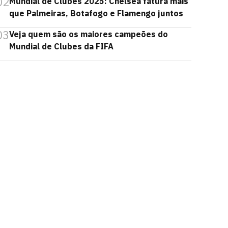
02
Mundial de Clubes 2025: Chelsea fatura mais
que Palmeiras, Botafogo e Flamengo juntos
03
Veja quem são os maiores campeões do
Mundial de Clubes da FIFA