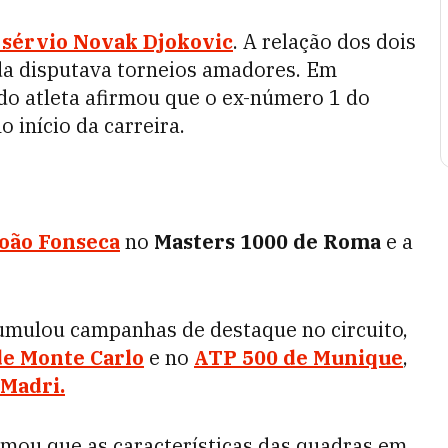
 sérvio
Novak Djokovic
. A relação dos dois
a disputava torneios amadores. Em
i do atleta afirmou que o ex-número 1 do
 início da carreira.
João Fonseca
no
Masters 1000 de Roma
e a
cumulou campanhas de destaque no circuito,
de Monte Carlo
e no
ATP 500 de Munique
,
 Madri.
rmou que as características das quadras em