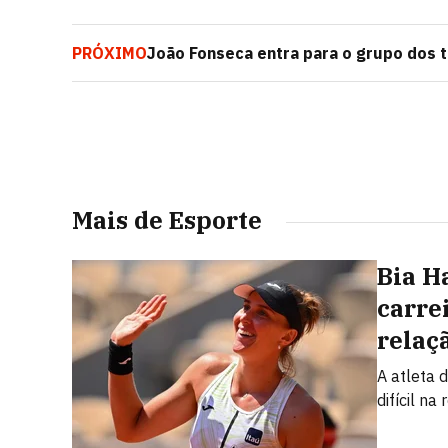
PRÓXIMO
João Fonseca entra para o grupo dos t
veja a lista
Mais de Esporte
Bia H
carre
relaç
A atleta 
difícil n