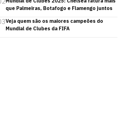
02
Mundial de Clubes 2025: Chelsea fatura mais
que Palmeiras, Botafogo e Flamengo juntos
03
Veja quem são os maiores campeões do
Mundial de Clubes da FIFA