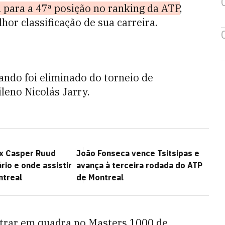
 para a 47ª posição no ranking da ATP
,
hor classificação de sua carreira.
uando foi eliminado do torneio de
leno Nicolás Jarry.
x Casper Ruud
João Fonseca vence Tsitsipas e
ário e onde assistir
avança à terceira rodada do ATP
ntreal
de Montreal
ntrar em quadra no Masters 1000 de