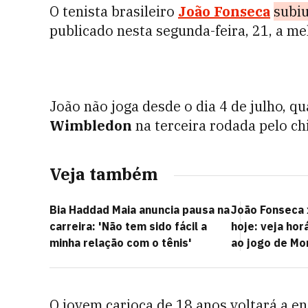
O tenista brasileiro
João Fonseca
subiu
publicado nesta segunda-feira, 21, a mel
João não joga desde o dia 4 de julho, q
Wimbledon
na terceira rodada pelo chi
Veja também
Bia Haddad Maia anuncia pausa na
João Fonseca 
carreira: 'Não tem sido fácil a
hoje: veja hor
minha relação com o tênis'
ao jogo de Mo
O jovem carioca de 18 anos voltará a e