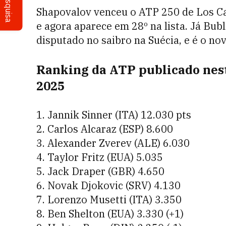
Pesquisa
Shapovalov venceu o ATP 250 de Los Ca
e agora aparece em 28º na lista. Já Bub
disputado no saibro na Suécia, e é o n
Ranking da ATP publicado nesta
2025
1. Jannik Sinner (ITA) 12.030 pts
2. Carlos Alcaraz (ESP) 8.600
3. Alexander Zverev (ALE) 6.030
4. Taylor Fritz (EUA) 5.035
5. Jack Draper (GBR) 4.650
6. Novak Djokovic (SRV) 4.130
7. Lorenzo Musetti (ITA) 3.350
8. Ben Shelton (EUA) 3.330 (+1)