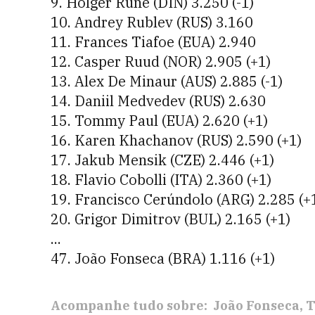
9. Holger Rune (DIN) 3.250 (-1)
10. Andrey Rublev (RUS) 3.160
11. Frances Tiafoe (EUA) 2.940
12. Casper Ruud (NOR) 2.905 (+1)
13. Alex De Minaur (AUS) 2.885 (-1)
14. Daniil Medvedev (RUS) 2.630
15. Tommy Paul (EUA) 2.620 (+1)
16. Karen Khachanov (RUS) 2.590 (+1)
17. Jakub Mensik (CZE) 2.446 (+1)
18. Flavio Cobolli (ITA) 2.360 (+1)
19. Francisco Cerúndolo (ARG) 2.285 (+
20. Grigor Dimitrov (BUL) 2.165 (+1)
...
47. João Fonseca (BRA) 1.116 (+1)
Acompanhe tudo sobre:
João Fonseca
T