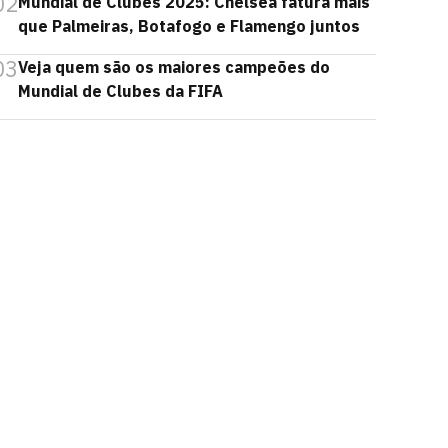
02
Mundial de Clubes 2025: Chelsea fatura mais
que Palmeiras, Botafogo e Flamengo juntos
03
Veja quem são os maiores campeões do
Mundial de Clubes da FIFA