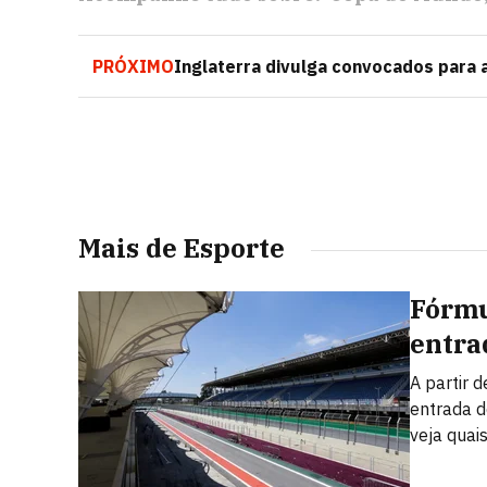
PRÓXIMO
Inglaterra divulga convocados para a
Mais de Esporte
Fórmu
entra
A partir 
entrada d
veja quai