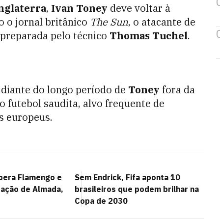
nglaterra
,
Ivan Toney
deve voltar à
o o jornal britânico
The Sun
, o atacante de
l preparada pelo técnico
Thomas Tuchel
.
diante do longo período de
Toney
fora da
o futebol saudita, alvo frequente de
s europeus.
upera Flamengo e
Sem Endrick, Fifa aponta 10
tação de Almada,
brasileiros que podem brilhar na
Copa de 2030