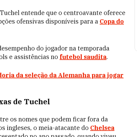
 Tuchel entende que o centroavante oferece
pções ofensivas disponíveis para a
Copa do
o desempenho do jogador na temporada
ols e assistências no
futebol saudita
.
doria da seleção da Alemanha para jogar
xas de Tuchel
tre os nomes que podem ficar fora da
os ingleses, o meia-atacante do
Chelsea
resentado no ano passado, quando viveu