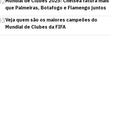
02
Mundial de Clubes 2025: Chelsea fatura mais
que Palmeiras, Botafogo e Flamengo juntos
03
Veja quem são os maiores campeões do
Mundial de Clubes da FIFA