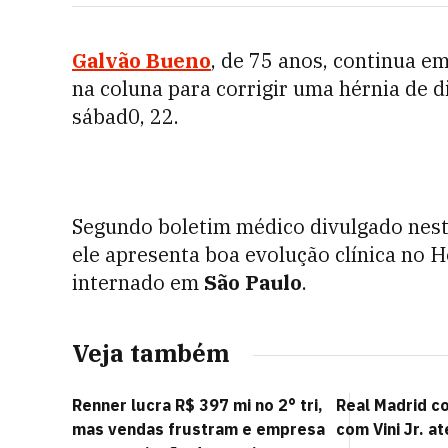
Galvão Bueno
, de 75 anos, continua e
na coluna para corrigir uma hérnia de d
sábad0, 22.
Segundo boletim médico divulgado nesta 
ele apresenta boa evolução clínica no Ho
internado em
São Paulo
.
Veja também
Renner lucra R$ 397 mi no 2° tri,
Real Madrid c
mas vendas frustram e empresa
com Vini Jr. a