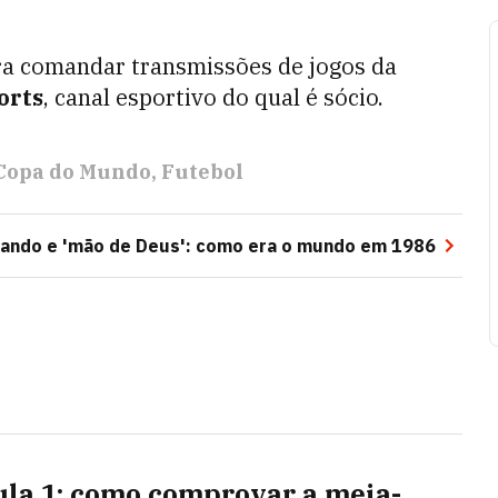
ara comandar transmissões de jogos da
orts
, canal esportivo do qual é sócio.
Copa do Mundo
Futebol
imando e 'mão de Deus': como era o mundo em 1986
la 1: como comprovar a meia-