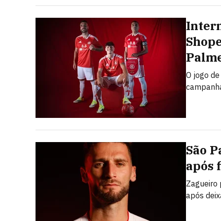
Inter
Shope
Palme
O jogo de
campanha 
São P
após 
Zagueiro 
após deix