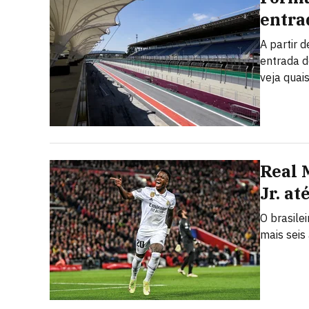
entra
A partir 
entrada d
veja quai
Real 
Jr. at
O brasile
mais seis