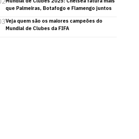
02
Mundial de Clubes 2025: Chelsea fatura mais
que Palmeiras, Botafogo e Flamengo juntos
03
Veja quem são os maiores campeões do
Mundial de Clubes da FIFA