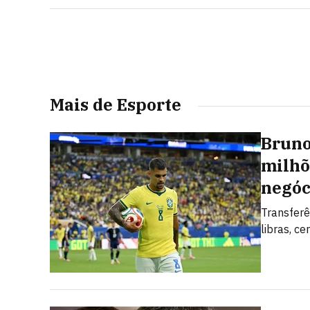
Mais de Esporte
Bruno
milhõ
negóc
Transferê
libras, c