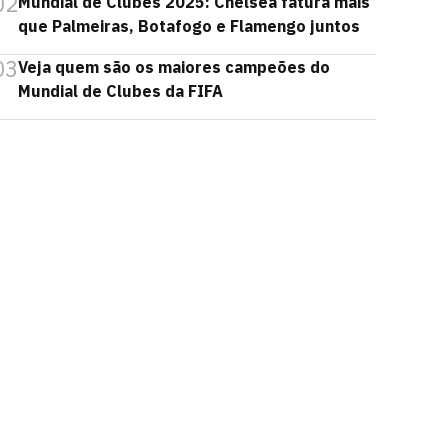
02
Mundial de Clubes 2025: Chelsea fatura mais
que Palmeiras, Botafogo e Flamengo juntos
03
Veja quem são os maiores campeões do
Mundial de Clubes da FIFA