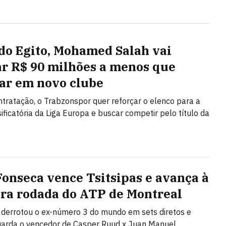
 do Egito, Mohamed Salah vai
r R$ 90 milhões a menos que
r em novo clube
tratação, o Trabzonspor quer reforçar o elenco para a
sificatória da Liga Europa e buscar competir pelo título da
Fonseca vence Tsitsipas e avança à
ira rodada do ATP de Montreal
o derrotou o ex-número 3 do mundo em sets diretos e
uarda o vencedor de Casper Ruud x Juan Manuel