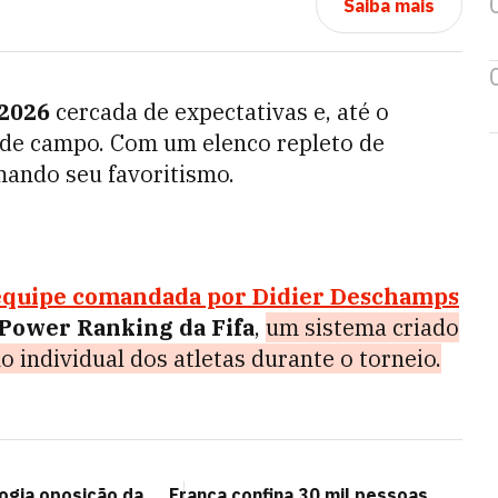
Saiba mais
2026
cercada de expectativas e, até o
de campo. Com um elenco repleto de
mando seu favoritismo.
equipe comandada por Didier Deschamps
Power Ranking da Fifa
,
um sistema criado
 individual dos atletas durante o torneio.
logia oposição da
França confina 30 mil pessoas