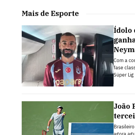
Mais de Esporte
Ídolo
ganha
Neyma
Com a con
fase clas
Süper Lig
João 
terce
Brasileir
agora ag