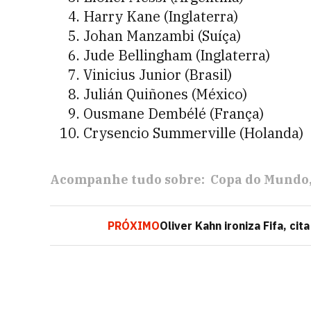
Harry Kane (Inglaterra)
Johan Manzambi (Suíça)
Jude Bellingham (Inglaterra)
Vinicius Junior (Brasil)
Julián Quiñones (México)
Ousmane Dembélé (França)
Crysencio Summerville (Holanda)
Acompanhe tudo sobre:
Copa do Mundo
PRÓXIMO
Oliver Kahn ironiza Fifa, ci