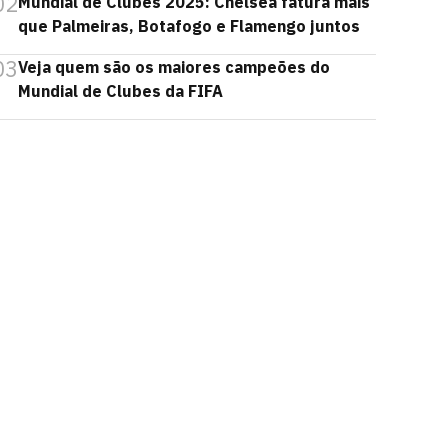
02
Mundial de Clubes 2025: Chelsea fatura mais
que Palmeiras, Botafogo e Flamengo juntos
03
Veja quem são os maiores campeões do
Mundial de Clubes da FIFA