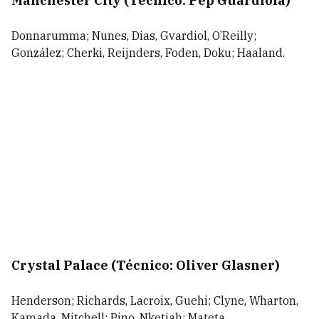
Manchester City (Técnico: Pep Guardiola)
Donnarumma; Nunes, Dias, Gvardiol, O’Reilly;
González; Cherki, Reijnders, Foden, Doku; Haaland.
Crystal Palace (Técnico: Oliver Glasner)
Henderson; Richards, Lacroix, Guehi; Clyne, Wharton,
Kamada, Mitchell; Pino, Nketiah; Mateta.