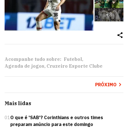
+
8
Acompanhe tudo sobre:
Futebol
Agenda de jogos
Cruzeiro Esporte Clube
PRÓXIMO
Mais lidas
01
O que é 'SAB'? Corinthians e outros times
preparam anúncio para este domingo