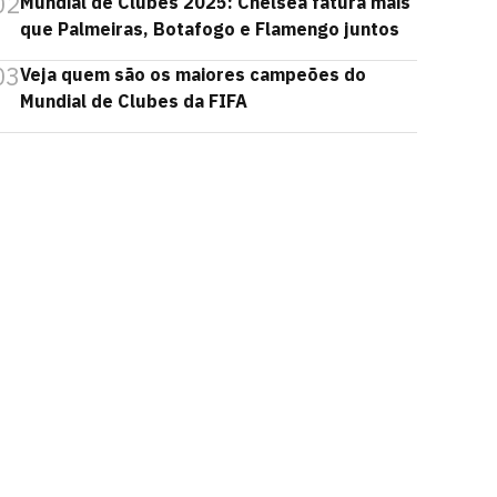
02
Mundial de Clubes 2025: Chelsea fatura mais
que Palmeiras, Botafogo e Flamengo juntos
03
Veja quem são os maiores campeões do
Mundial de Clubes da FIFA