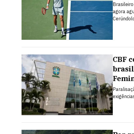
Brasileir
agora ag
Cerúndol
CBF c
brasi
Femin
Paralisaç
exigência