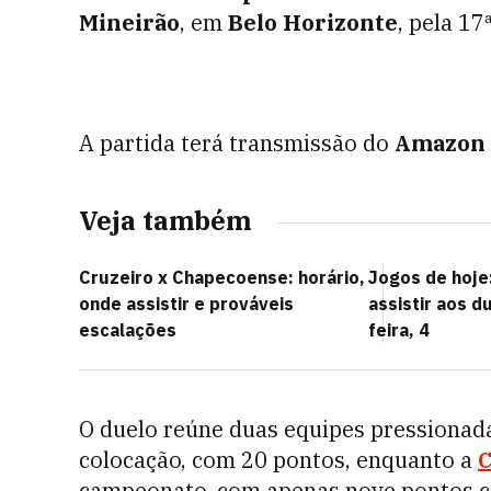
Mineirão
, em
Belo Horizonte
, pela 1
A partida terá transmissão do
Amazon 
Veja também
Cruzeiro x Chapecoense: horário,
Jogos de hoje:
onde assistir e prováveis
assistir aos d
escalações
feira, 4
O duelo reúne duas equipes pressionada
colocação, com 20 pontos, enquanto a
campeonato, com apenas nove pontos c