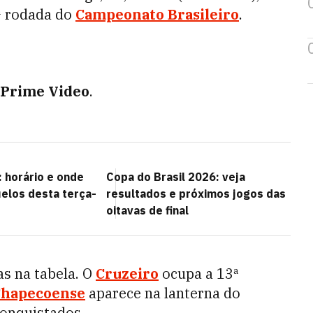
7ª rodada do
Campeonato Brasileiro
.
Prime Video
.
 horário e onde
Copa do Brasil 2026: veja
uelos desta terça-
resultados e próximos jogos das
oitavas de final
s na tabela. O
Cruzeiro
ocupa a 13ª
Chapecoense
aparece na lanterna do
onquistados.