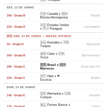
SEX, 12 DE JUNHO
🇨🇦 Canadá x 🇧🇦
16h · Grupo B
Toronto
Bósnia-Herzegovina
🇺🇸 Estados Unidos
22h · Grupo D
Los Angeles
x 🇵🇾 Paraguai
🇧🇷 SÁB, 13 DE JUNHO — BRASIL ESTREIA
🇦🇺 Austrália x 🇹🇷
1h · Grupo D
Vancouver
Turquia
🇶🇦 Catar x 🇨🇭
16h · Grupo B
São Francisco
Suíça
🇧🇷 Brasil x 🇲🇦
19h · Grupo C
Nova York / NJ
Marrocos
🇭🇹 Haiti x 🏴󠁧󠁢󠁳󠁣󠁴󠁿
22h · Grupo C
Boston
Escócia
DOM, 14 DE JUNHO
🇩🇪 Alemanha x 🇨🇼
14h · Grupo E
Houston
Curaçao
🇳🇱 Países Baixos x
17h · Grupo F
Dallas