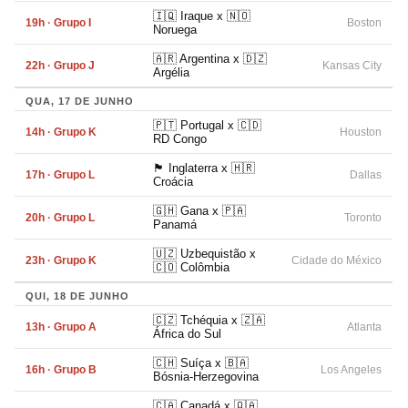
🇮🇶 Iraque x 🇳🇴
19h · Grupo I
Boston
Noruega
🇦🇷 Argentina x 🇩🇿
22h · Grupo J
Kansas City
Argélia
QUA, 17 DE JUNHO
🇵🇹 Portugal x 🇨🇩
14h · Grupo K
Houston
RD Congo
🏴󠁧󠁢󠁥󠁮󠁧󠁿 Inglaterra x 🇭🇷
17h · Grupo L
Dallas
Croácia
🇬🇭 Gana x 🇵🇦
20h · Grupo L
Toronto
Panamá
🇺🇿 Uzbequistão x
23h · Grupo K
Cidade do México
🇨🇴 Colômbia
QUI, 18 DE JUNHO
🇨🇿 Tchéquia x 🇿🇦
13h · Grupo A
Atlanta
África do Sul
🇨🇭 Suíça x 🇧🇦
16h · Grupo B
Los Angeles
Bósnia-Herzegovina
🇨🇦 Canadá x 🇶🇦