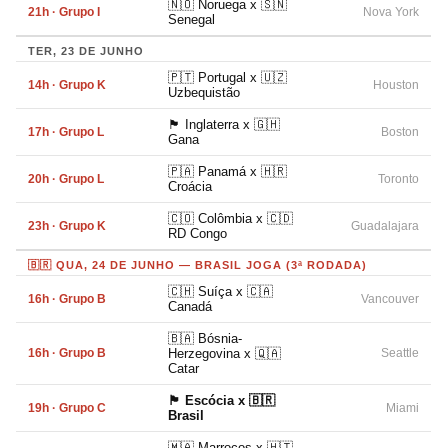
🇳🇴 Noruega x 🇸🇳
21h · Grupo I
Nova York
Senegal
TER, 23 DE JUNHO
🇵🇹 Portugal x 🇺🇿
14h · Grupo K
Houston
Uzbequistão
🏴󠁧󠁢󠁥󠁮󠁧󠁿 Inglaterra x 🇬🇭
17h · Grupo L
Boston
Gana
🇵🇦 Panamá x 🇭🇷
20h · Grupo L
Toronto
Croácia
🇨🇴 Colômbia x 🇨🇩
23h · Grupo K
Guadalajara
RD Congo
🇧🇷 QUA, 24 DE JUNHO — BRASIL JOGA (3ª RODADA)
🇨🇭 Suíça x 🇨🇦
16h · Grupo B
Vancouver
Canadá
🇧🇦 Bósnia-
16h · Grupo B
Herzegovina x 🇶🇦
Seattle
Catar
🏴󠁧󠁢󠁳󠁣󠁴󠁿 Escócia x 🇧🇷
19h · Grupo C
Miami
Brasil
🇲🇦 Marrocos x 🇭🇹