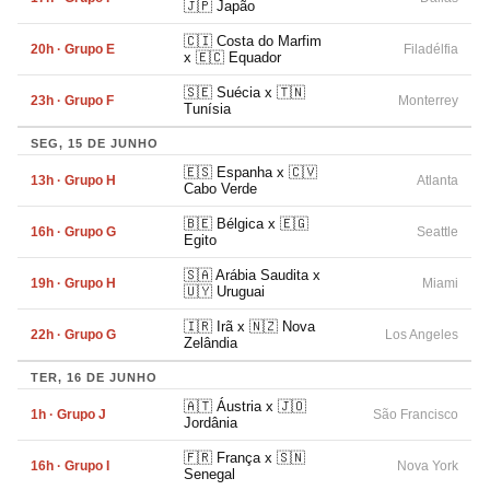
🇯🇵 Japão
🇨🇮 Costa do Marfim
20h · Grupo E
Filadélfia
x 🇪🇨 Equador
🇸🇪 Suécia x 🇹🇳
23h · Grupo F
Monterrey
Tunísia
SEG, 15 DE JUNHO
🇪🇸 Espanha x 🇨🇻
13h · Grupo H
Atlanta
Cabo Verde
🇧🇪 Bélgica x 🇪🇬
16h · Grupo G
Seattle
Egito
🇸🇦 Arábia Saudita x
19h · Grupo H
Miami
🇺🇾 Uruguai
🇮🇷 Irã x 🇳🇿 Nova
22h · Grupo G
Los Angeles
Zelândia
TER, 16 DE JUNHO
🇦🇹 Áustria x 🇯🇴
1h · Grupo J
São Francisco
Jordânia
🇫🇷 França x 🇸🇳
16h · Grupo I
Nova York
Senegal