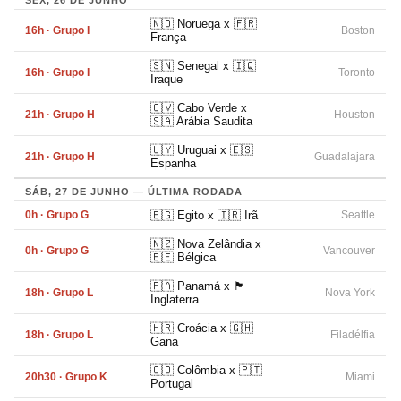
SEX, 26 DE JUNHO
🇳🇴 Noruega x 🇫🇷
16h · Grupo I
Boston
França
🇸🇳 Senegal x 🇮🇶
16h · Grupo I
Toronto
Iraque
🇨🇻 Cabo Verde x
21h · Grupo H
Houston
🇸🇦 Arábia Saudita
🇺🇾 Uruguai x 🇪🇸
21h · Grupo H
Guadalajara
Espanha
SÁB, 27 DE JUNHO — ÚLTIMA RODADA
0h · Grupo G
🇪🇬 Egito x 🇮🇷 Irã
Seattle
🇳🇿 Nova Zelândia x
0h · Grupo G
Vancouver
🇧🇪 Bélgica
🇵🇦 Panamá x 🏴󠁧󠁢󠁥󠁮󠁧󠁿
18h · Grupo L
Nova York
Inglaterra
🇭🇷 Croácia x 🇬🇭
18h · Grupo L
Filadélfia
Gana
🇨🇴 Colômbia x 🇵🇹
20h30 · Grupo K
Miami
Portugal