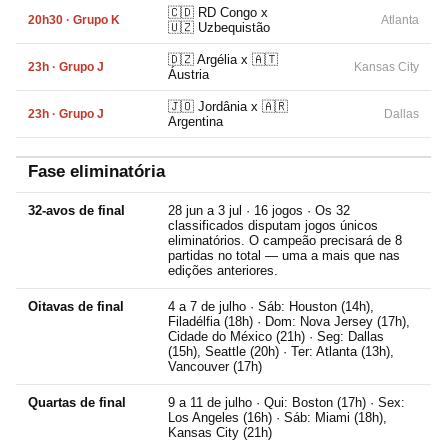
🇨🇩 RD Congo x
20h30 · Grupo K
Atlanta
🇺🇿 Uzbequistão
🇩🇿 Argélia x 🇦🇹
23h · Grupo J
Kansas City
Áustria
🇯🇴 Jordânia x 🇦🇷
23h · Grupo J
Dallas
Argentina
Fase eliminatória
32-avos de final
28 jun a 3 jul · 16 jogos · Os 32
classificados disputam jogos únicos
eliminatórios. O campeão precisará de 8
partidas no total — uma a mais que nas
edições anteriores.
Oitavas de final
4 a 7 de julho · Sáb: Houston (14h),
Filadélfia (18h) · Dom: Nova Jersey (17h),
Cidade do México (21h) · Seg: Dallas
(15h), Seattle (20h) · Ter: Atlanta (13h),
Vancouver (17h)
Quartas de final
9 a 11 de julho · Qui: Boston (17h) · Sex:
Los Angeles (16h) · Sáb: Miami (18h),
Kansas City (21h)