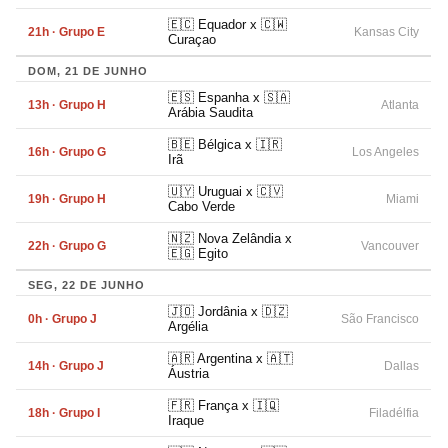
🇪🇨 Equador x 🇨🇼
21h · Grupo E
Kansas City
Curaçao
DOM, 21 DE JUNHO
🇪🇸 Espanha x 🇸🇦
13h · Grupo H
Atlanta
Arábia Saudita
🇧🇪 Bélgica x 🇮🇷
16h · Grupo G
Los Angeles
Irã
🇺🇾 Uruguai x 🇨🇻
19h · Grupo H
Miami
Cabo Verde
🇳🇿 Nova Zelândia x
22h · Grupo G
Vancouver
🇪🇬 Egito
SEG, 22 DE JUNHO
🇯🇴 Jordânia x 🇩🇿
0h · Grupo J
São Francisco
Argélia
🇦🇷 Argentina x 🇦🇹
14h · Grupo J
Dallas
Áustria
🇫🇷 França x 🇮🇶
18h · Grupo I
Filadélfia
Iraque