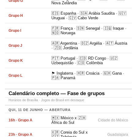
Grupo G
Nova Zelândia
🇪🇸 Espanha · 🇸🇦 Arábia Saudita · 🇺🇾
Grupo H
Uruguai · 🇨🇻 Cabo Verde
🇫🇷 França · 🇸🇳 Senegal · 🇮🇶 Iraque ·
Grupo I
🇳🇴 Noruega
🇦🇷 Argentina · 🇩🇿 Argélia · 🇦🇹 Áustria
Grupo J
· 🇯🇴 Jordânia
🇵🇹 Portugal · 🇨🇩 RD Congo · 🇺🇿
Grupo K
Uzbequistão · 🇨🇴 Colômbia
🏴󠁧󠁢󠁥󠁮󠁧󠁿 Inglaterra · 🇭🇷 Croácia · 🇬🇭 Gana ·
Grupo L
🇵🇦 Panamá
Calendário completo — Fase de grupos
Horários de Brasília · Jogos do Brasil em destaque
QUI, 11 DE JUNHO — ABERTURA
🇲🇽 México x 🇿🇦
16h · Grupo A
Cidade do México
África do Sul
🇰🇷 Coreia do Sul x
23h · Grupo A
Guadalajara
🇨🇿 Tchéquia