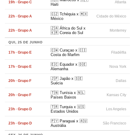
19h · Grupo C
Atlanta
Haiti
🇨🇿 Tchéquia x 🇲🇽
22h · Grupo A
Cidade do México
México
🇿🇦 África do Sul x
22h · Grupo A
Monterrey
🇰🇷 Coreia do Sul
QUI, 25 DE JUNHO
🇨🇼 Curaçao x 🇨🇮
17h · Grupo E
Filadélfia
Costa do Marfim
🇪🇨 Equador x 🇩🇪
17h · Grupo E
Nova York
Alemanha
🇯🇵 Japão x 🇸🇪
20h · Grupo F
Dallas
Suécia
🇹🇳 Tunísia x 🇳🇱
20h · Grupo F
Kansas City
Países Baixos
🇹🇷 Turquia x 🇺🇸
23h · Grupo D
Los Angeles
Estados Unidos
🇵🇾 Paraguai x 🇦🇺
23h · Grupo D
São Francisco
Austrália