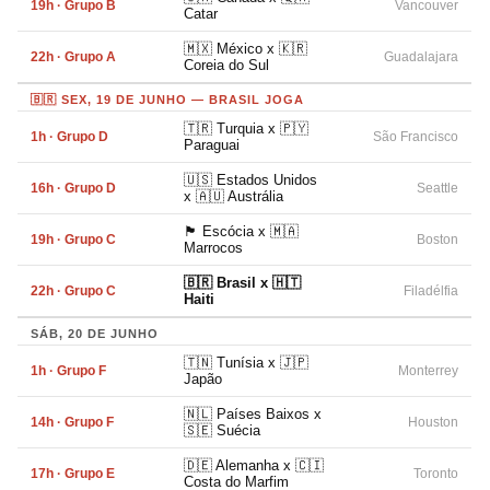
19h · Grupo B
Vancouver
Catar
🇲🇽 México x 🇰🇷
22h · Grupo A
Guadalajara
Coreia do Sul
🇧🇷 SEX, 19 DE JUNHO — BRASIL JOGA
🇹🇷 Turquia x 🇵🇾
1h · Grupo D
São Francisco
Paraguai
🇺🇸 Estados Unidos
16h · Grupo D
Seattle
x 🇦🇺 Austrália
🏴󠁧󠁢󠁳󠁣󠁴󠁿 Escócia x 🇲🇦
19h · Grupo C
Boston
Marrocos
🇧🇷 Brasil x 🇭🇹
22h · Grupo C
Filadélfia
Haiti
SÁB, 20 DE JUNHO
🇹🇳 Tunísia x 🇯🇵
1h · Grupo F
Monterrey
Japão
🇳🇱 Países Baixos x
14h · Grupo F
Houston
🇸🇪 Suécia
🇩🇪 Alemanha x 🇨🇮
17h · Grupo E
Toronto
Costa do Marfim