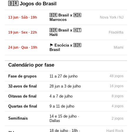
🇧🇷 Jogos do Brasil
🇧🇷 Brasil x 🇲🇦
13 jun · Sáb · 19h
Nova York / NJ
Marrocos
🇧🇷 Brasil x 🇭🇹
19 jun · Sex · 22h
Filadélfia
Haiti
🏴󠁧󠁢󠁳󠁣󠁴󠁿 Escócia x 🇧🇷
24 jun · Qua · 19h
Miami
Brasil
Calendário por fase
Fase de grupos
11 a 27 de junho
48 jogos
32-avos de final
28 jun a 3 de julho
16 jogos
Oitavas de final
4 a 7 de julho
8 jogos
Quartas de final
9 a 11 de julho
4 jogos
14 e 15 de julho ·
Semifinais
2 jogos
Dallas
18 de julho · 18h ·
Hard Rock