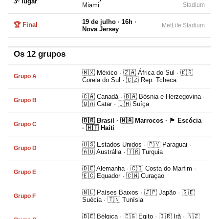
3º lugar
Miami
Stadium
19 de julho · 16h ·
🏆 Final
MetLife Stadium
Nova Jersey
Os 12 grupos
🇲🇽 México · 🇿🇦 África do Sul · 🇰🇷
Grupo A
Coreia do Sul · 🇨🇿 Rep. Tcheca
🇨🇦 Canadá · 🇧🇦 Bósnia e Herzegovina ·
Grupo B
🇶🇦 Catar · 🇨🇭 Suíça
🇧🇷 Brasil · 🇲🇦 Marrocos · 🏴󠁧󠁢󠁳󠁣󠁴󠁿 Escócia
Grupo C
· 🇭🇹 Haiti
🇺🇸 Estados Unidos · 🇵🇾 Paraguai ·
Grupo D
🇦🇺 Austrália · 🇹🇷 Turquia
🇩🇪 Alemanha · 🇨🇮 Costa do Marfim ·
Grupo E
🇪🇨 Equador · 🇨🇼 Curaçao
🇳🇱 Países Baixos · 🇯🇵 Japão · 🇸🇪
Grupo F
Suécia · 🇹🇳 Tunísia
🇧🇪 Bélgica · 🇪🇬 Egito · 🇮🇷 Irã · 🇳🇿