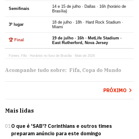
14 e 15 de julho · Dallas · 16h (horário de
Semifinais
Brasília)
18 de julho · 18h · Hard Rock Stadium ·
3º lugar
Miami
19 de julho · 16h · MetLife Stadium ·
🏆 Final
East Rutherford, Nova Jersey
Fontes: Fifa · Horários no fuso de Brasília · Maio de 2026
Acompanhe tudo sobre:
Fifa
Copa do Mundo
PRÓXIMO
Mais lidas
01
O que é 'SAB'? Corinthians e outros times
preparam anúncio para este domingo