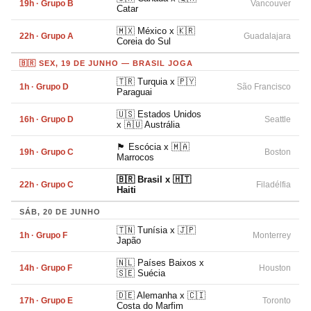
19h · Grupo B
Vancouver
Catar
🇲🇽 México x 🇰🇷
22h · Grupo A
Guadalajara
Coreia do Sul
🇧🇷 SEX, 19 DE JUNHO — BRASIL JOGA
🇹🇷 Turquia x 🇵🇾
1h · Grupo D
São Francisco
Paraguai
🇺🇸 Estados Unidos
16h · Grupo D
Seattle
x 🇦🇺 Austrália
🏴󠁧󠁢󠁳󠁣󠁴󠁿 Escócia x 🇲🇦
19h · Grupo C
Boston
Marrocos
🇧🇷 Brasil x 🇭🇹
22h · Grupo C
Filadélfia
Haiti
SÁB, 20 DE JUNHO
🇹🇳 Tunísia x 🇯🇵
1h · Grupo F
Monterrey
Japão
🇳🇱 Países Baixos x
14h · Grupo F
Houston
🇸🇪 Suécia
🇩🇪 Alemanha x 🇨🇮
17h · Grupo E
Toronto
Costa do Marfim