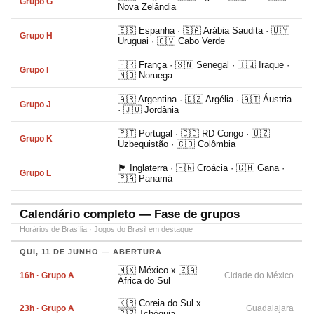
Grupo G
Nova Zelândia
🇪🇸 Espanha · 🇸🇦 Arábia Saudita · 🇺🇾
Grupo H
Uruguai · 🇨🇻 Cabo Verde
🇫🇷 França · 🇸🇳 Senegal · 🇮🇶 Iraque ·
Grupo I
🇳🇴 Noruega
🇦🇷 Argentina · 🇩🇿 Argélia · 🇦🇹 Áustria
Grupo J
· 🇯🇴 Jordânia
🇵🇹 Portugal · 🇨🇩 RD Congo · 🇺🇿
Grupo K
Uzbequistão · 🇨🇴 Colômbia
🏴󠁧󠁢󠁥󠁮󠁧󠁿 Inglaterra · 🇭🇷 Croácia · 🇬🇭 Gana ·
Grupo L
🇵🇦 Panamá
Calendário completo — Fase de grupos
Horários de Brasília · Jogos do Brasil em destaque
QUI, 11 DE JUNHO — ABERTURA
🇲🇽 México x 🇿🇦
16h · Grupo A
Cidade do México
África do Sul
🇰🇷 Coreia do Sul x
23h · Grupo A
Guadalajara
🇨🇿 Tchéquia