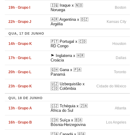
🇮🇶 Iraque x 🇳🇴
19h · Grupo I
Boston
Noruega
🇦🇷 Argentina x 🇩🇿
22h · Grupo J
Kansas City
Argélia
QUA, 17 DE JUNHO
🇵🇹 Portugal x 🇨🇩
14h · Grupo K
Houston
RD Congo
🏴󠁧󠁢󠁥󠁮󠁧󠁿 Inglaterra x 🇭🇷
17h · Grupo L
Dallas
Croácia
🇬🇭 Gana x 🇵🇦
20h · Grupo L
Toronto
Panamá
🇺🇿 Uzbequistão x
23h · Grupo K
Cidade do México
🇨🇴 Colômbia
QUI, 18 DE JUNHO
🇨🇿 Tchéquia x 🇿🇦
13h · Grupo A
Atlanta
África do Sul
🇨🇭 Suíça x 🇧🇦
16h · Grupo B
Los Angeles
Bósnia-Herzegovina
🇨🇦 Canadá x 🇶🇦