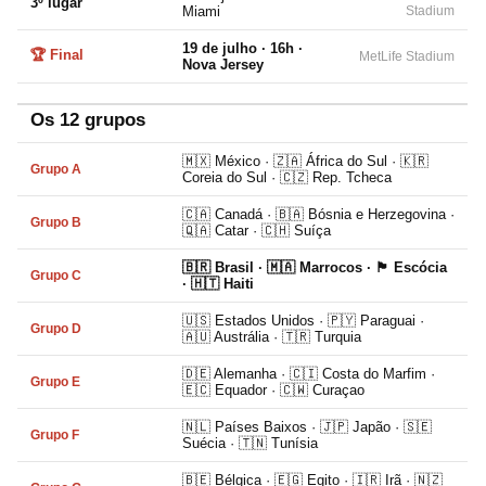
3º lugar
Miami
Stadium
19 de julho · 16h ·
🏆 Final
MetLife Stadium
Nova Jersey
Os 12 grupos
🇲🇽 México · 🇿🇦 África do Sul · 🇰🇷
Grupo A
Coreia do Sul · 🇨🇿 Rep. Tcheca
🇨🇦 Canadá · 🇧🇦 Bósnia e Herzegovina ·
Grupo B
🇶🇦 Catar · 🇨🇭 Suíça
🇧🇷 Brasil · 🇲🇦 Marrocos · 🏴󠁧󠁢󠁳󠁣󠁴󠁿 Escócia
Grupo C
· 🇭🇹 Haiti
🇺🇸 Estados Unidos · 🇵🇾 Paraguai ·
Grupo D
🇦🇺 Austrália · 🇹🇷 Turquia
🇩🇪 Alemanha · 🇨🇮 Costa do Marfim ·
Grupo E
🇪🇨 Equador · 🇨🇼 Curaçao
🇳🇱 Países Baixos · 🇯🇵 Japão · 🇸🇪
Grupo F
Suécia · 🇹🇳 Tunísia
🇧🇪 Bélgica · 🇪🇬 Egito · 🇮🇷 Irã · 🇳🇿