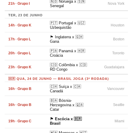
🇳🇴 Noruega x 🇸🇳
21h · Grupo I
Nova York
Senegal
TER, 23 DE JUNHO
🇵🇹 Portugal x 🇺🇿
14h · Grupo K
Houston
Uzbequistão
🏴󠁧󠁢󠁥󠁮󠁧󠁿 Inglaterra x 🇬🇭
17h · Grupo L
Boston
Gana
🇵🇦 Panamá x 🇭🇷
20h · Grupo L
Toronto
Croácia
🇨🇴 Colômbia x 🇨🇩
23h · Grupo K
Guadalajara
RD Congo
🇧🇷 QUA, 24 DE JUNHO — BRASIL JOGA (3ª RODADA)
🇨🇭 Suíça x 🇨🇦
16h · Grupo B
Vancouver
Canadá
🇧🇦 Bósnia-
16h · Grupo B
Herzegovina x 🇶🇦
Seattle
Catar
🏴󠁧󠁢󠁳󠁣󠁴󠁿 Escócia x 🇧🇷
19h · Grupo C
Miami
Brasil
🇲🇦 Marrocos x 🇭🇹