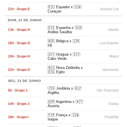
🇪🇨 Equador x 🇨🇼
21h · Grupo E
Kansas City
Curaçao
DOM, 21 DE JUNHO
🇪🇸 Espanha x 🇸🇦
13h · Grupo H
Atlanta
Arábia Saudita
🇧🇪 Bélgica x 🇮🇷
16h · Grupo G
Los Angeles
Irã
🇺🇾 Uruguai x 🇨🇻
19h · Grupo H
Miami
Cabo Verde
🇳🇿 Nova Zelândia x
22h · Grupo G
Vancouver
🇪🇬 Egito
SEG, 22 DE JUNHO
🇯🇴 Jordânia x 🇩🇿
0h · Grupo J
São Francisco
Argélia
🇦🇷 Argentina x 🇦🇹
14h · Grupo J
Dallas
Áustria
🇫🇷 França x 🇮🇶
18h · Grupo I
Filadélfia
Iraque