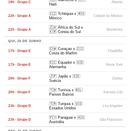
19h · Grupo C
Atlanta
Haiti
🇨🇿 Tchéquia x 🇲🇽
22h · Grupo A
Cidade do México
México
🇿🇦 África do Sul x
22h · Grupo A
Monterrey
🇰🇷 Coreia do Sul
QUI, 25 DE JUNHO
🇨🇼 Curaçao x 🇨🇮
17h · Grupo E
Filadélfia
Costa do Marfim
🇪🇨 Equador x 🇩🇪
17h · Grupo E
Nova York
Alemanha
🇯🇵 Japão x 🇸🇪
20h · Grupo F
Dallas
Suécia
🇹🇳 Tunísia x 🇳🇱
20h · Grupo F
Kansas City
Países Baixos
🇹🇷 Turquia x 🇺🇸
23h · Grupo D
Los Angeles
Estados Unidos
🇵🇾 Paraguai x 🇦🇺
23h · Grupo D
São Francisco
Austrália