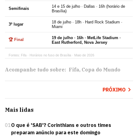
14 e 15 de julho · Dallas · 16h (horário de
Semifinais
Brasília)
18 de julho · 18h · Hard Rock Stadium ·
3º lugar
Miami
19 de julho · 16h · MetLife Stadium ·
🏆 Final
East Rutherford, Nova Jersey
Fontes: Fifa · Horários no fuso de Brasília · Maio de 2026
Acompanhe tudo sobre:
Fifa
Copa do Mundo
PRÓXIMO
Mais lidas
01
O que é 'SAB'? Corinthians e outros times
preparam anúncio para este domingo