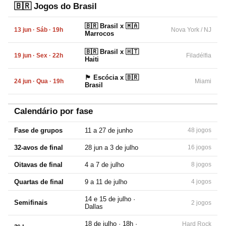
🇧🇷 Jogos do Brasil
🇧🇷 Brasil x 🇲🇦
13 jun · Sáb · 19h
Nova York / NJ
Marrocos
🇧🇷 Brasil x 🇭🇹
19 jun · Sex · 22h
Filadélfia
Haiti
🏴󠁧󠁢󠁳󠁣󠁴󠁿 Escócia x 🇧🇷
24 jun · Qua · 19h
Miami
Brasil
Calendário por fase
Fase de grupos
11 a 27 de junho
48 jogos
32-avos de final
28 jun a 3 de julho
16 jogos
Oitavas de final
4 a 7 de julho
8 jogos
Quartas de final
9 a 11 de julho
4 jogos
14 e 15 de julho ·
Semifinais
2 jogos
Dallas
18 de julho · 18h ·
Hard Rock