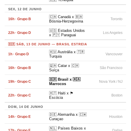
SEX, 12 DE JUNHO
🇨🇦 Canadá x 🇧🇦
16h · Grupo B
Toronto
Bósnia-Herzegovina
🇺🇸 Estados Unidos
22h · Grupo D
Los Angeles
x 🇵🇾 Paraguai
🇧🇷 SÁB, 13 DE JUNHO — BRASIL ESTREIA
🇦🇺 Austrália x 🇹🇷
1h · Grupo D
Vancouver
Turquia
🇶🇦 Catar x 🇨🇭
16h · Grupo B
São Francisco
Suíça
🇧🇷 Brasil x 🇲🇦
19h · Grupo C
Nova York / NJ
Marrocos
🇭🇹 Haiti x 🏴󠁧󠁢󠁳󠁣󠁴󠁿
22h · Grupo C
Boston
Escócia
DOM, 14 DE JUNHO
🇩🇪 Alemanha x 🇨🇼
14h · Grupo E
Houston
Curaçao
🇳🇱 Países Baixos x
17h · Grupo F
Dallas