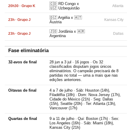
🇨🇩 RD Congo x
20h30 · Grupo K
Atlanta
🇺🇿 Uzbequistão
🇩🇿 Argélia x 🇦🇹
23h · Grupo J
Kansas City
Áustria
🇯🇴 Jordânia x 🇦🇷
23h · Grupo J
Dallas
Argentina
Fase eliminatória
32-avos de final
28 jun a 3 jul · 16 jogos · Os 32
classificados disputam jogos únicos
eliminatórios. O campeão precisará de 8
partidas no total — uma a mais que nas
edições anteriores.
Oitavas de final
4 a 7 de julho · Sáb: Houston (14h),
Filadélfia (18h) · Dom: Nova Jersey (17h),
Cidade do México (21h) · Seg: Dallas
(15h), Seattle (20h) · Ter: Atlanta (13h),
Vancouver (17h)
Quartas de final
9 a 11 de julho · Qui: Boston (17h) · Sex:
Los Angeles (16h) · Sáb: Miami (18h),
Kansas City (21h)