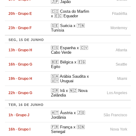
🇯🇵 Japão
🇨🇮 Costa do Marfim
20h · Grupo E
Filadélfia
x 🇪🇨 Equador
🇸🇪 Suécia x 🇹🇳
23h · Grupo F
Monterrey
Tunísia
SEG, 15 DE JUNHO
🇪🇸 Espanha x 🇨🇻
13h · Grupo H
Atlanta
Cabo Verde
🇧🇪 Bélgica x 🇪🇬
16h · Grupo G
Seattle
Egito
🇸🇦 Arábia Saudita x
19h · Grupo H
Miami
🇺🇾 Uruguai
🇮🇷 Irã x 🇳🇿 Nova
22h · Grupo G
Los Angeles
Zelândia
TER, 16 DE JUNHO
🇦🇹 Áustria x 🇯🇴
1h · Grupo J
São Francisco
Jordânia
🇫🇷 França x 🇸🇳
16h · Grupo I
Nova York
Senegal