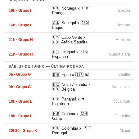
SEX, 26 DE JUNHO
🇳🇴 Noruega x 🇫🇷
16h · Grupo I
Boston
França
🇸🇳 Senegal x 🇮🇶
16h · Grupo I
Toronto
Iraque
🇨🇻 Cabo Verde x
21h · Grupo H
Houston
🇸🇦 Arábia Saudita
🇺🇾 Uruguai x 🇪🇸
21h · Grupo H
Guadalajara
Espanha
SÁB, 27 DE JUNHO — ÚLTIMA RODADA
0h · Grupo G
🇪🇬 Egito x 🇮🇷 Irã
Seattle
🇳🇿 Nova Zelândia x
0h · Grupo G
Vancouver
🇧🇪 Bélgica
🇵🇦 Panamá x 🏴󠁧󠁢󠁥󠁮󠁧󠁿
18h · Grupo L
Nova York
Inglaterra
🇭🇷 Croácia x 🇬🇭
18h · Grupo L
Filadélfia
Gana
🇨🇴 Colômbia x 🇵🇹
20h30 · Grupo K
Miami
Portugal