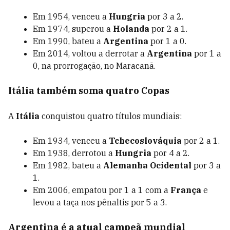
Em 1954, venceu a
Hungria
por 3 a 2.
Em 1974, superou a
Holanda
por 2 a 1.
Em 1990, bateu a
Argentina
por 1 a 0.
Em 2014, voltou a derrotar a
Argentina
por 1 a
0, na prorrogação, no Maracanã.
Itália também soma quatro Copas
A
Itália
conquistou quatro títulos mundiais:
Em 1934, venceu a
Tchecoslováquia
por 2 a 1.
Em 1938, derrotou a
Hungria
por 4 a 2.
Em 1982, bateu a
Alemanha Ocidental
por 3 a
1.
Em 2006, empatou por 1 a 1 com a
França
e
levou a taça nos pênaltis por 5 a 3.
Argentina é a atual campeã mundial