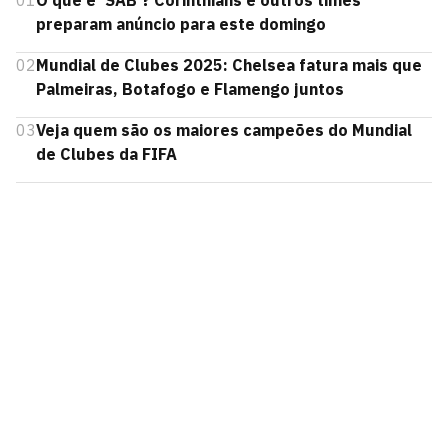
01
O que é 'SAB'? Corinthians e outros times
preparam anúncio para este domingo
02
Mundial de Clubes 2025: Chelsea fatura mais que
Palmeiras, Botafogo e Flamengo juntos
03
Veja quem são os maiores campeões do Mundial
de Clubes da FIFA