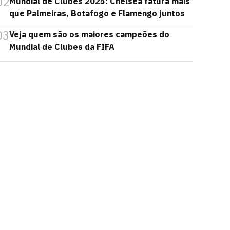
02
Mundial de Clubes 2025: Chelsea fatura mais
que Palmeiras, Botafogo e Flamengo juntos
03
Veja quem são os maiores campeões do
Mundial de Clubes da FIFA