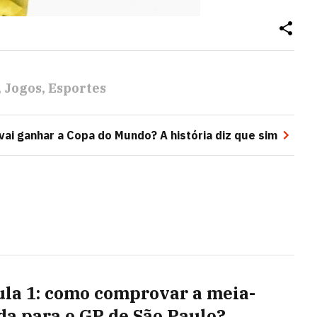
Jogos
Esportes
ai ganhar a Copa do Mundo? A história diz que sim
la 1: como comprovar a meia-
da para o GP de São Paulo?