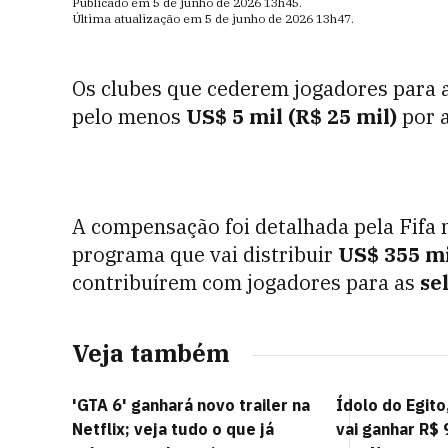
Publicado em
5 de junho de 2026
13h45
.
Última atualização em
5 de junho de 2026
13h47
.
Os clubes que cederem jogadores para 
pelo menos
US$ 5 mil (R$ 25 mil)
por a
A compensação foi detalhada pela Fifa ne
programa que vai distribuir
US$ 355 mi
contribuírem com jogadores para as
sel
Veja também
'GTA 6' ganhará novo trailer na
Ídolo do Egit
Netflix; veja tudo o que já
vai ganhar R$