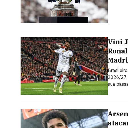
Vini 
Ronal
Madr
Brasileir
2026/27,
sua pass
Arsen
ataca