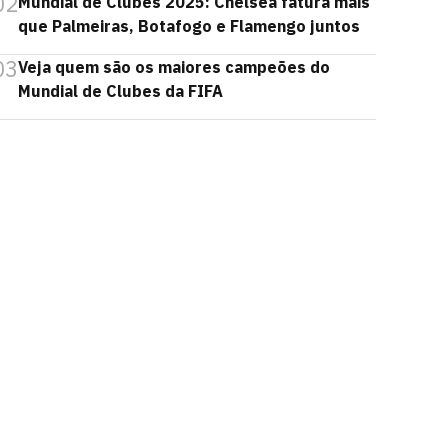
02
Mundial de Clubes 2025: Chelsea fatura mais
que Palmeiras, Botafogo e Flamengo juntos
03
Veja quem são os maiores campeões do
Mundial de Clubes da FIFA