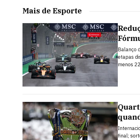
Mais de Esporte
Reduç
Fórmu
Balanço d
etapas di
menos 22
Quarta
quand
Internaci
final; so