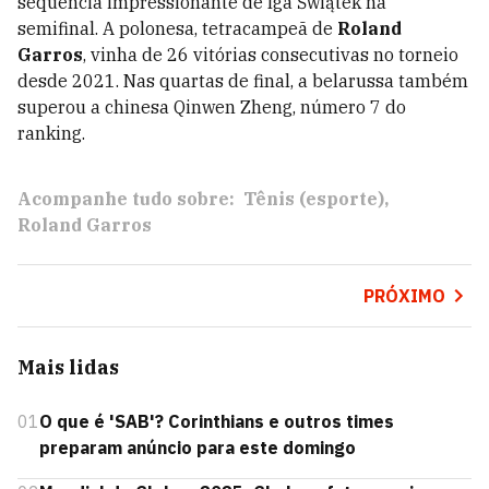
sequência impressionante de Iga Świątek na
semifinal. A polonesa, tetracampeã de
Roland
Garros
, vinha de 26 vitórias consecutivas no torneio
desde 2021. Nas quartas de final, a belarussa também
superou a chinesa Qinwen Zheng, número 7 do
ranking.
Acompanhe tudo sobre:
Tênis (esporte)
Roland Garros
PRÓXIMO
Mais lidas
01
O que é 'SAB'? Corinthians e outros times
preparam anúncio para este domingo