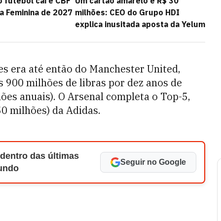
 futebol cai e CBF
Um cartão amarelo e R$ 30
a Feminina de 2027
milhões: CEO do Grupo HDI
explica inusitada aposta da Yelum
es era até então do Manchester United,
 900 milhões de libras por dez anos de
hões anuais). O Arsenal completa o Top-5,
0 milhões) da Adidas.
 dentro das últimas
Seguir no Google
Mundo