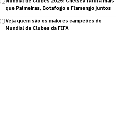
02
Mundial de Clubes 2025: Chelsea fatura mais
que Palmeiras, Botafogo e Flamengo juntos
03
Veja quem são os maiores campeões do
Mundial de Clubes da FIFA