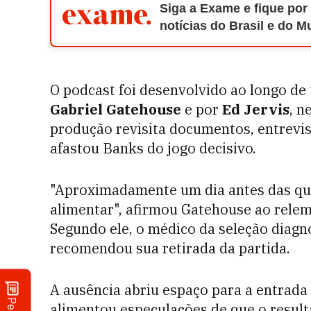
Siga a Exame e fique por
notícias do Brasil e do 
O podcast foi desenvolvido ao longo de t
Gabriel Gatehouse
e por
Ed Jervis
, n
produção revisita documentos, entrevis
afastou Banks do jogo decisivo.
"Aproximadamente um dia antes das quar
alimentar", afirmou Gatehouse ao relem
Segundo ele, o médico da seleção diagn
recomendou sua retirada da partida.
A ausência abriu espaço para a entrada 
alimentou especulações de que o result