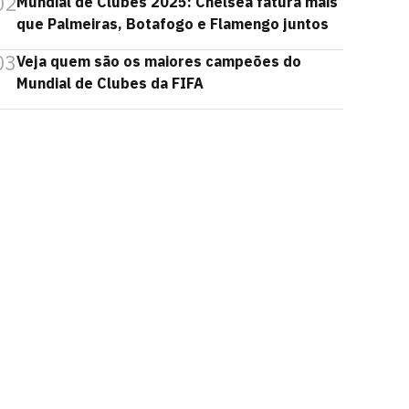
02
Mundial de Clubes 2025: Chelsea fatura mais
que Palmeiras, Botafogo e Flamengo juntos
03
Veja quem são os maiores campeões do
Mundial de Clubes da FIFA