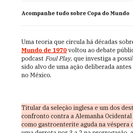
Acompanhe tudo sobre
Copa do Mundo
Uma teoria que circula há décadas sobr
Mundo de 1970
voltou ao debate públ
podcast
Foul Play
, que investiga a poss
sido alvo de uma ação deliberada antes 
no México.
Titular da seleção inglesa e um dos de
confronto contra a Alemanha Ocidental
como gastroenterite aguda na véspera d
uma derrota por 3 a 2 na prorrogação, a