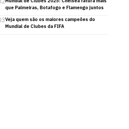
02
Mundial de Clubes 2025: Chelsea fatura mais
que Palmeiras, Botafogo e Flamengo juntos
03
Veja quem são os maiores campeões do
Mundial de Clubes da FIFA