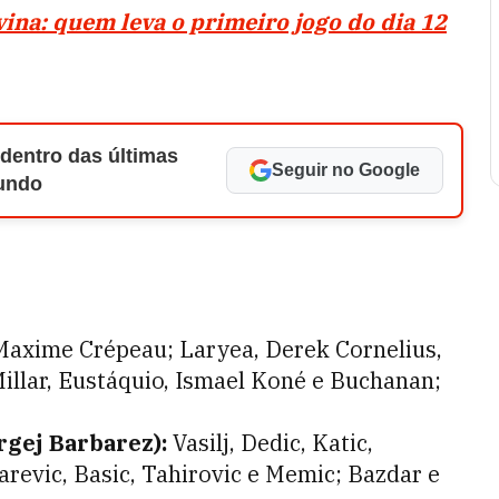
ina: quem leva o primeiro jogo do dia 12
 dentro das últimas
Seguir no Google
Mundo
axime Crépeau; Laryea, Derek Cornelius,
illar, Eustáquio, Ismael Koné e Buchanan;
rgej Barbarez):
Vasilj, Dedic, Katic,
revic, Basic, Tahirovic e Memic; Bazdar e