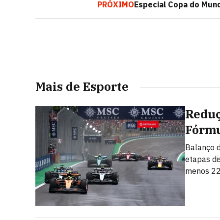
PRÓXIMO
Especial Copa do Mundo
Mais de Esporte
Reduç
Fórmu
Balanço d
etapas di
menos 22