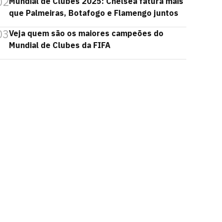
02
Mundial de Clubes 2025: Chelsea fatura mais
que Palmeiras, Botafogo e Flamengo juntos
03
Veja quem são os maiores campeões do
Mundial de Clubes da FIFA