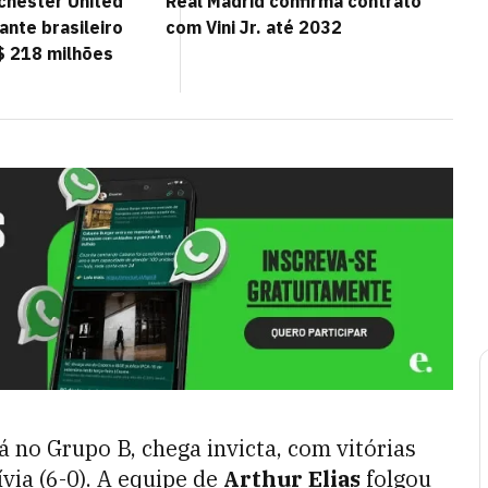
chester United
Real Madrid confirma contrato
ante brasileiro
com Vini Jr. até 2032
$ 218 milhões
á no Grupo B, chega invicta, com vitórias
via (6-0). A equipe de
Arthur Elias
folgou