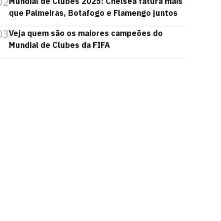
02
Mundial de Clubes 2025: Chelsea fatura mais
que Palmeiras, Botafogo e Flamengo juntos
03
Veja quem são os maiores campeões do
Mundial de Clubes da FIFA