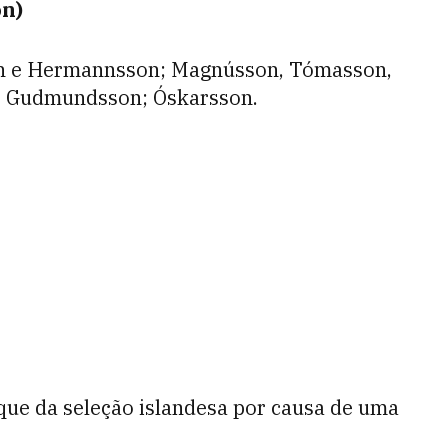
on)
on e Hermannsson; Magnússon, Tómasson,
 e Gudmundsson; Óskarsson.
lque da seleção islandesa por causa de uma