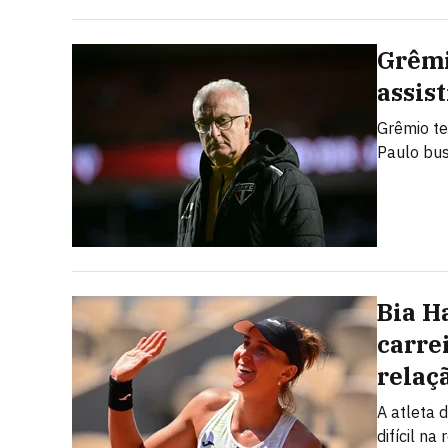
Grêmi
assis
Grêmio te
Paulo bus
Bia H
carre
relaç
A atleta 
difícil n