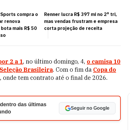
 Sports compra o
Renner lucra R$ 397 mi no 2° tri,
ar renova
mas vendas frustram e empresa
 bota mais R$ 50
corta projeção de receita
lso
or 2 a 1
, no último domingo, 4,
o camisa 10
 Seleção Brasileira
. Com o fim da
Copa do
, onde tem contrato até o final de 2026.
 dentro das últimas
Seguir no Google
Mundo