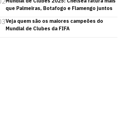
02
Mundial de Clubes 2025: Chelsea fatura mais
que Palmeiras, Botafogo e Flamengo juntos
03
Veja quem são os maiores campeões do
Mundial de Clubes da FIFA