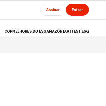
Assinar
Entrar
COP
MELHORES DO ESG
AMAZÔNIA
ATTEST ESG