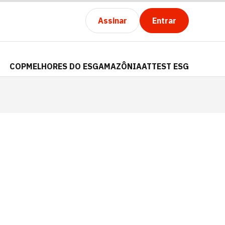
Assinar
Entrar
COP
MELHORES DO ESG
AMAZÔNIA
ATTEST ESG