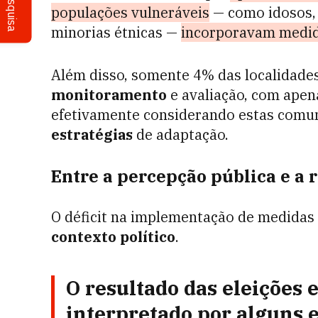
Pesquisa
populações vulneráveis
— como idosos, 
minorias étnicas —
incorporavam medida
Além disso, somente 4% das localidades
monitoramento
e avaliação, com apen
efetivamente considerando estas comu
estratégias
de adaptação.
Entre a percepção pública e a r
O déficit na implementação de medidas a
contexto político
.
O resultado das eleições 
interpretado por alguns 