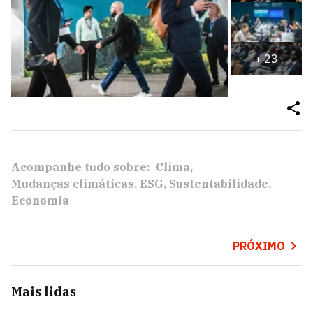
+
23
Acompanhe tudo sobre:
Clima
Mudanças climáticas
ESG
Sustentabilidade
Economia
PRÓXIMO
Mais lidas