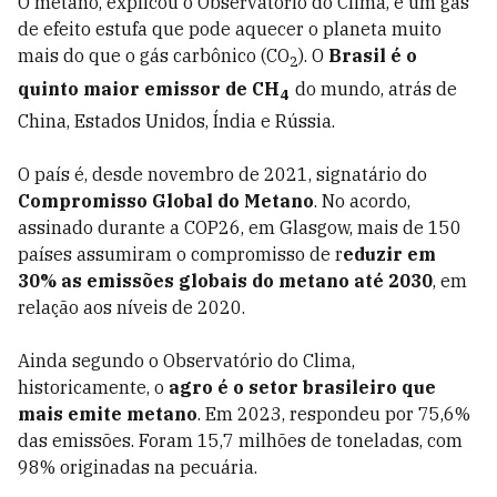
O metano, explicou o Observatório do Clima, é um gás
de efeito estufa que pode aquecer o planeta muito
mais do que o gás carbônico (CO
). O
Brasil é o
2
quinto maior emissor de CH
do mundo, atrás de
4
China, Estados Unidos, Índia e Rússia.
O país é, desde novembro de 2021, signatário do
Compromisso Global do Metano
. No acordo,
assinado durante a COP26, em Glasgow, mais de 150
países assumiram o compromisso de r
eduzir em
30% as emissões globais do metano até 2030
, em
relação aos níveis de 2020.
Ainda segundo o Observatório do Clima,
historicamente, o
agro é o setor brasileiro que
mais emite metano
. Em 2023, respondeu por 75,6%
das emissões. Foram 15,7 milhões de toneladas, com
98% originadas na pecuária.