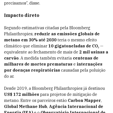
precisamos”, disse.
Impacto direto
Segundo estimativas citadas pela Bloomberg
Philanthropies,
reduzir as emissões globais de
metano em 30% até 2030
teria o mesmo efeito
climático que eliminar
10 gigatoneladas de CO₂
—
equivalente ao fechamento de mais de
2 mil usinas a
carvão
. A medida também evitaria
centenas de
milhares de mortes prematuras
e
internações
por doenças respiratórias
causadas pela poluição
do ar.
Desde 2019, a Bloomberg Philanthropies já destinou
US$ 172 milhões
para projetos de mitigação de
metano. Entre os parceiros estão
Carbon Mapper
,
Global Methane Hub
,
Agência Internacional de
Energia (IEA)
e o
Observatório Internacional de