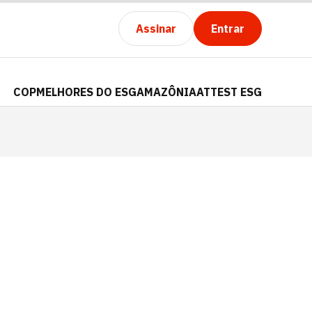
Assinar
Entrar
COP
MELHORES DO ESG
AMAZÔNIA
ATTEST ESG