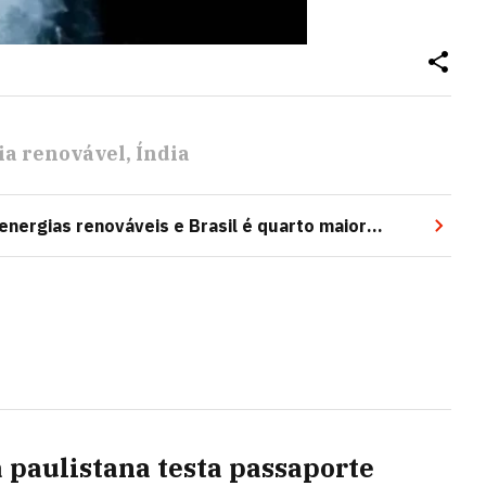
ia renovável
Índia
nergias renováveis e Brasil é quarto maior
 paulistana testa passaporte