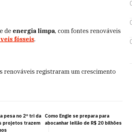
de de
energia limpa
, com fontes renováveis
veis fósseis
.
es renováveis registraram um crescimento
a pesa no 2º tri da
Como Engie se prepara para
s projetos trazem
abocanhar leilão de R$ 20 bilhões
hos