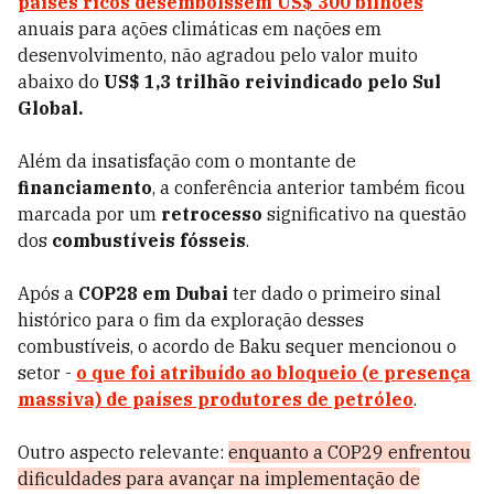
países ricos desembolssem US$ 300 bilhões
anuais para ações climáticas em nações em
desenvolvimento, não agradou pelo valor muito
abaixo do
US$ 1,3 trilhão reivindicado pelo Sul
Global.
Além da insatisfação com o montante de
financiamento
, a conferência anterior também ficou
marcada por um
retrocesso
significativo na questão
dos
combustíveis fósseis
.
Após a
COP28 em Dubai
ter dado o primeiro sinal
histórico para o fim da exploração desses
combustíveis, o acordo de Baku sequer mencionou o
setor -
o que foi atribuído ao bloqueio (e presença
massiva) de países produtores de petróleo
.
Outro aspecto relevante:
enquanto a COP29 enfrentou
dificuldades para avançar na implementação de