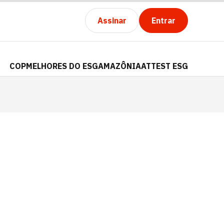
Assinar
Entrar
COP
MELHORES DO ESG
AMAZÔNIA
ATTEST ESG