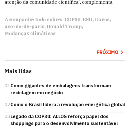
atenção da comunidade científica", complementa.
Acompanhe tudo sobre:
COP30
ESG
Davos
acordo-de-paris
Donald Trump
Mudanças climáticas
PRÓXIMO
Mais lidas
01
Como gigantes de embalagens transformam
reciclagem em negócio
02
Como o Brasil lidera a revolução energética global
03
Legado da COP30: ALLOS reforça papel dos
shoppings para o desenvolvimento sustentável