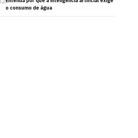
02
Entenda por que a inteligência artificial exige
o consumo de água