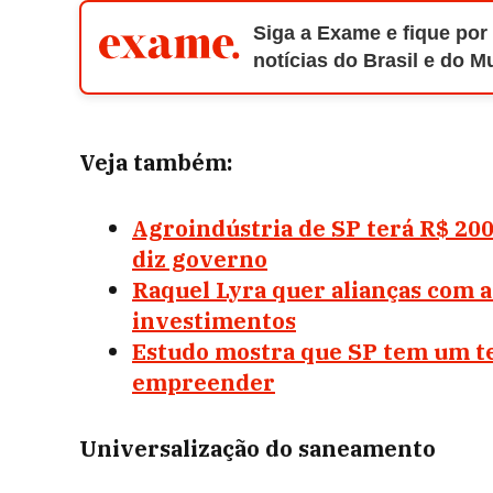
Siga a Exame e fique por
notícias do Brasil e do 
Veja também:
Agroindústria de SP terá R$ 20
diz governo
Raquel Lyra quer alianças com a
investimentos
Estudo mostra que SP tem um te
empreender
Universalização do saneamento