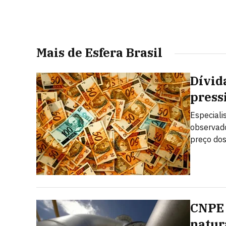
Mais de Esfera Brasil
Dívid
pressi
Especiali
observado
preço dos
CNPE 
natur