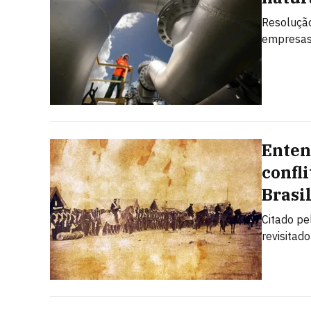
Resolução
empresas.
Enten
confl
Brasi
Citado pe
revisitad