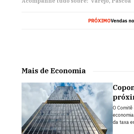
Acompanhe tudo sobre:
Varejo
Páscoa
PRÓXIMO
Vendas no
Mais de Economia
Copom
próxi
O Comitê 
economia 
da taxa 