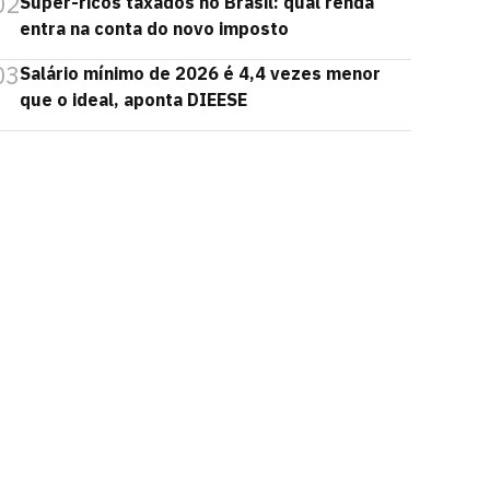
02
Super-ricos taxados no Brasil: qual renda
entra na conta do novo imposto
03
Salário mínimo de 2026 é 4,4 vezes menor
que o ideal, aponta DIEESE