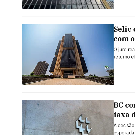
Selic
com o
O juro rea
retorno e
BC cor
taxa 
A decisão
esperada 