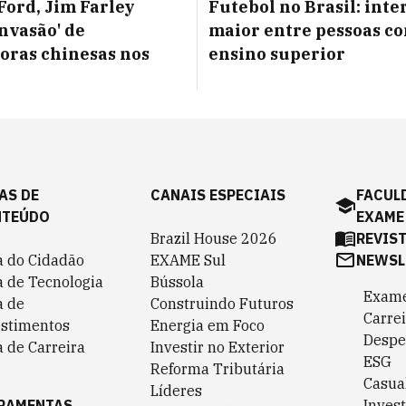
Ford, Jim Farley
Futebol no Brasil: inte
invasão' de
maior entre pessoas c
ras chinesas nos
ensino superior
AS DE
CANAIS ESPECIAIS
FACUL
NTEÚDO
EXAME
Brazil House 2026
REVIS
a do Cidadão
EXAME Sul
NEWSL
a de Tecnologia
Bússola
Exame
a de
Construindo Futuros
Carrei
estimentos
Energia em Foco
Despe
 de Carreira
Investir no Exterior
ESG
Reforma Tributária
Casua
Líderes
RAMENTAS
Invest