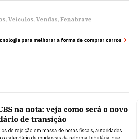
os
Veículos
Vendas
Fenabrave
nologia para melhorar a forma de comprar carros
 CBS na nota: veja como será o novo
dário de transição
ios de rejeição em massa de notas fiscais, autoridades
 o calendário de mudanças da reforma tributária, que