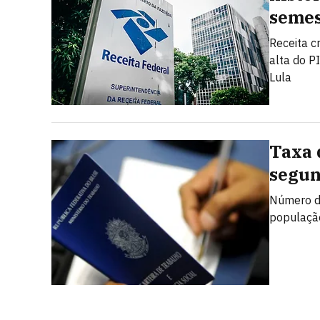
semes
Receita c
alta do P
Lula
Taxa 
segun
Número de
populaçã