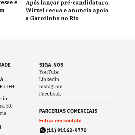
resse é
Após lançar pré-candidatura,
om
Witzel recua e anuncia apoio
a Garotinho no Rio
DADE
SIGA-NOS
YouTube
TA
LinkedIn
ETTER
Instagram
Facebook
 in
ra 3.0
PARCERIAS COMERCIAIS
rta
Entrar em contato
l
(11) 91162-9770