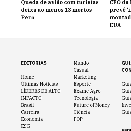
Queda de avião com turistas
CEO da 
deixa ao menos 13 mortos
prevê '
Peru
montado
EUA
EDITORIAS
Mundo
GUI
Casual
CO
Home
Marketing
Últimas Notícias
Esporte
Gui
LÍDERES DE ALTO
Exame Agro
Gui
IMPACTO
Tecnologia
Gui
Brasil
Future of Money
Inv
Carreira
Ciência
Guia
Economia
POP
ESG
FER