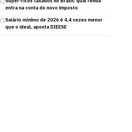
02
Super-ricos taxados no Brasil: qual renda
entra na conta do novo imposto
03
Salário mínimo de 2026 é 4,4 vezes menor
que o ideal, aponta DIEESE