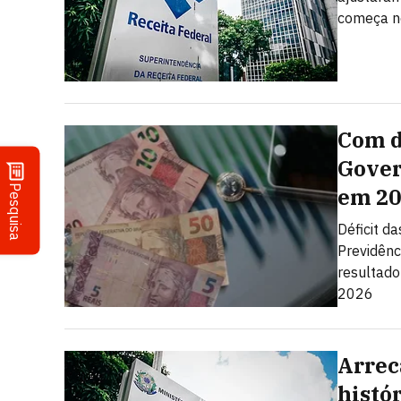
começa no
Com d
Gover
Pesquisa
em 20
Déficit d
Previdênc
resultado
2026
Arrec
histór