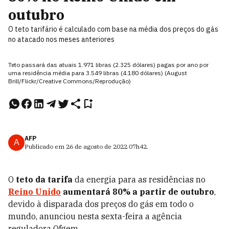
outubro
O teto tarifário é calculado com base na média dos preços do gás
no atacado nos meses anteriores
Teto passará das atuais 1.971 libras (2.325 dólares) pagas por ano por
uma residência média para 3.549 libras (4.180 dólares) (August
Brill/Flickr/Creative Commons/Reprodução)
AFP
A
Publicado em
26 de agosto de 2022
07h42
.
O
teto da tarifa
da energia para as residências no
Reino Unido
aumentará 80% a partir de outubro
,
devido à disparada dos preços do gás em todo o
mundo, anunciou nesta sexta-feira a agência
reguladora Ofgem