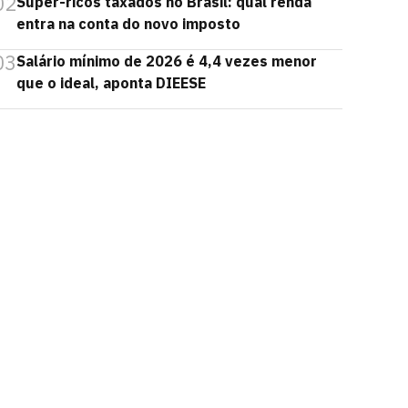
02
Super-ricos taxados no Brasil: qual renda
entra na conta do novo imposto
03
Salário mínimo de 2026 é 4,4 vezes menor
que o ideal, aponta DIEESE