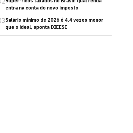
02
Super-ricos taxados no Brasil: qual renda
entra na conta do novo imposto
03
Salário mínimo de 2026 é 4,4 vezes menor
que o ideal, aponta DIEESE