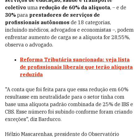
serviços de educação, saúde e transporte
coletivo
uma
redução de 60% da alíquota
, – e de
30%
para
prestadores de serviços de
profissionais autônomos
de 18 categorias,
incluindo médicos, advogados e economistas –, podem
enfrentar aumento de carga se a alíquota for 28,55%,
observa o advogado.
Reforma Tributária sancionada: veja lista
de profissionais liberais que terão alíquota
reduzida
"A conta que foi feita para que essa redução em 60%
resultasse em neutralidade para o setor tinha com
base uma alíquota padrão combinada de 25% de IBS e
CBS. Esse número foi subindo conforme foram criando
exceções", diz Barducco.
Hélzio Mascarenhas, presidente do Observatório