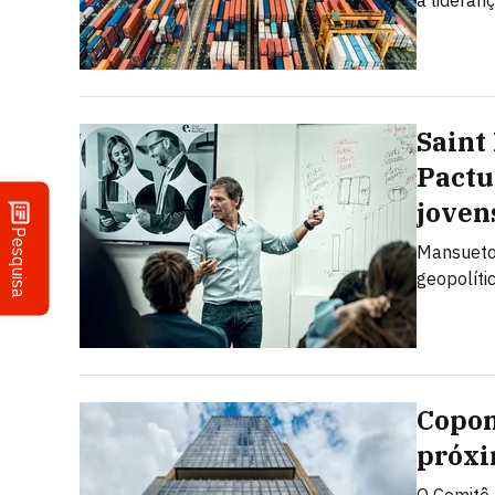
a lideran
Saint
Pactu
joven
Pesquisa
Mansueto 
geopolíti
Copom
próxi