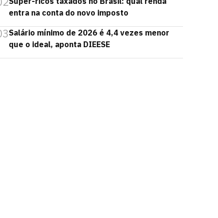
02
Super-ricos taxados no Brasil: qual renda
entra na conta do novo imposto
03
Salário mínimo de 2026 é 4,4 vezes menor
que o ideal, aponta DIEESE