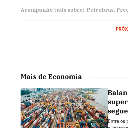
Acompanhe tudo sobre:
Petrobras
Pre
PRÓX
Mais de Economia
Balan
super
segue
Entre os 