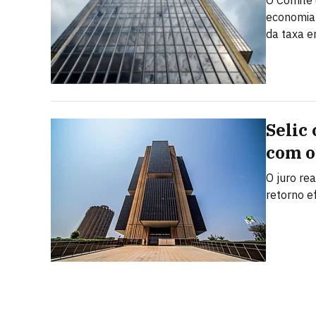
O Comitê 
economia 
da taxa 
Selic
com o
O juro rea
retorno e