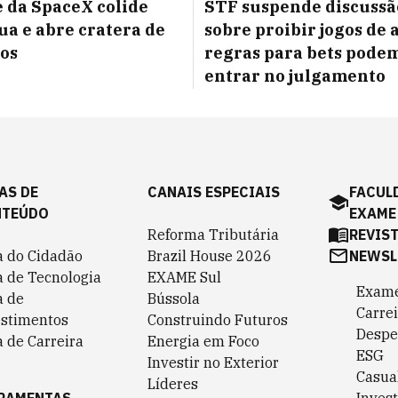
 da SpaceX colide
STF suspende discussã
ua e abre cratera de
sobre proibir jogos de 
os
regras para bets pode
entrar no julgamento
AS DE
CANAIS ESPECIAIS
FACUL
NTEÚDO
EXAME
Reforma Tributária
REVIS
a do Cidadão
Brazil House 2026
NEWSL
a de Tecnologia
EXAME Sul
Exame
a de
Bússola
Carrei
estimentos
Construindo Futuros
Despe
 de Carreira
Energia em Foco
ESG
Investir no Exterior
Casua
Líderes