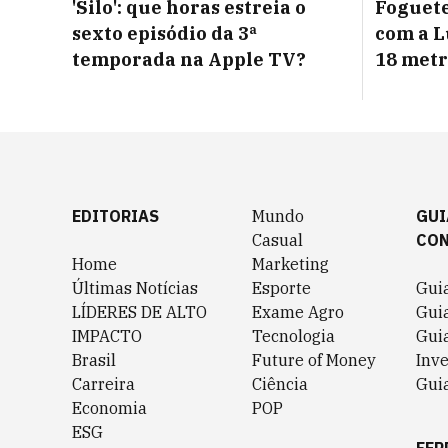
'Silo': que horas estreia o
Foguete
sexto episódio da 3ª
com a L
temporada na Apple TV?
18 metr
EDITORIAS
Mundo
GUI
Casual
CO
Home
Marketing
Últimas Notícias
Esporte
Gui
LÍDERES DE ALTO
Exame Agro
Gui
IMPACTO
Tecnologia
Gui
Brasil
Future of Money
Inv
Carreira
Ciência
Guia
Economia
POP
ESG