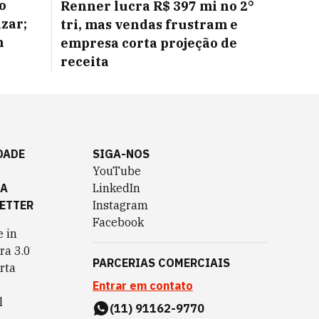
o
Renner lucra R$ 397 mi no 2°
azar;
tri, mas vendas frustram e
m
empresa corta projeção de
receita
DADE
SIGA-NOS
YouTube
TA
LinkedIn
ETTER
Instagram
Facebook
 in
ra 3.0
PARCERIAS COMERCIAIS
rta
Entrar em contato
l
(11) 91162-9770