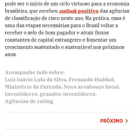
pode ser o início de um ciclo virtuoso para a economia
brasileira, que recebeu
outlook
positivo
das agências
de classificação de risco neste ano. Na prática, essa é
uma das etapas necessárias para o Brasil voltar a
receber o selo de bom pagador e atrair fluxos
constantes de capital estrangeiro e fomentar um
crescimento sustentado e sustentável nos próximos
anos.
Acompanhe tudo sobre:
Luiz Inácio Lula da Silva
Fernando Haddad
Ministério da Fazenda
Novo arcabouço fiscal
Investidores
grandes-investidores
Agências de rating
PRÓXIMO