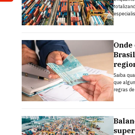
totalizan
especiali
Onde 
Brasi
regio
Saiba qua
que algun
regras de
Balan
super