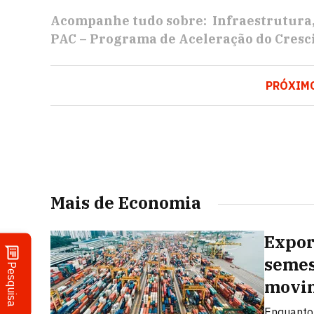
Acompanhe tudo sobre:
Infraestrutura
PAC – Programa de Aceleração do Cres
PRÓXIM
Mais de Economia
Expor
semes
Pesquisa
movi
Enquanto 