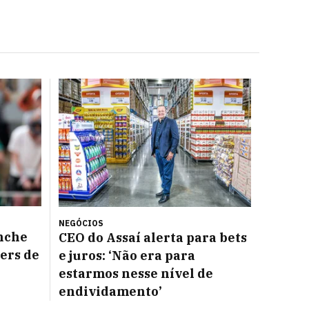
NEGÓCIOS
nche
CEO do Assaí alerta para bets
ers de
e juros: ‘Não era para
estarmos nesse nível de
endividamento’