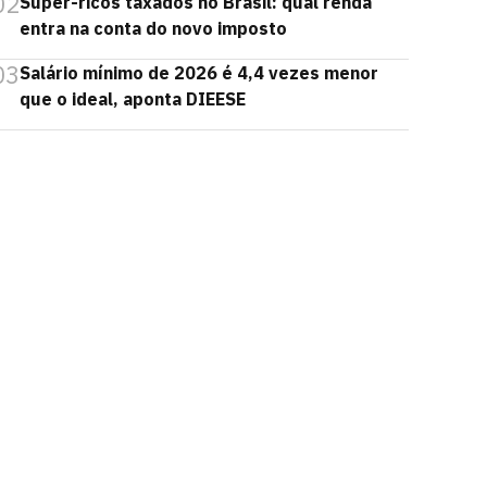
02
Super-ricos taxados no Brasil: qual renda
entra na conta do novo imposto
03
Salário mínimo de 2026 é 4,4 vezes menor
que o ideal, aponta DIEESE