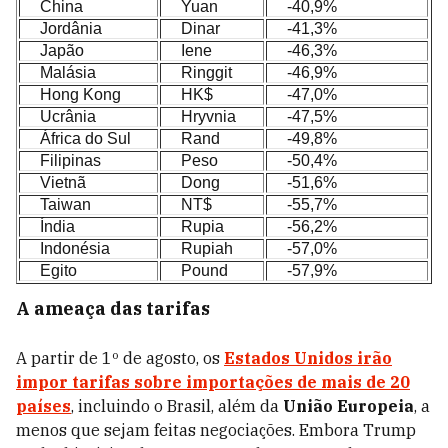
China
Yuan
-40,9%
Jordânia
Dinar
-41,3%
Japão
Iene
-46,3%
Malásia
Ringgit
-46,9%
Hong Kong
HK$
-47,0%
Ucrânia
Hryvnia
-47,5%
África do Sul
Rand
-49,8%
Filipinas
Peso
-50,4%
Vietnã
Dong
-51,6%
Taiwan
NT$
-55,7%
Índia
Rupia
-56,2%
Indonésia
Rupiah
-57,0%
Egito
Pound
-57,9%
A ameaça das tarifas
A partir de 1º de agosto, os
Estados Unidos irão
impor tarifas sobre importações de mais de 20
países
, incluindo o Brasil, além da
União Europeia
, a
menos que sejam feitas negociações. Embora Trump