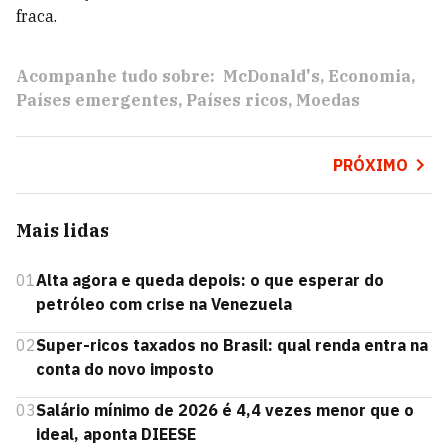
fraca.
Acompanhe tudo sobre:
McDonald's
Economia
Países emergentes
Países ricos
Moedas
PRÓXIMO
Mais lidas
01
Alta agora e queda depois: o que esperar do
petróleo com crise na Venezuela
02
Super-ricos taxados no Brasil: qual renda entra na
conta do novo imposto
03
Salário mínimo de 2026 é 4,4 vezes menor que o
ideal, aponta DIEESE