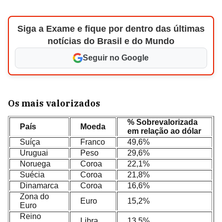
Siga a Exame e fique por dentro das últimas
notícias do Brasil e do Mundo
Seguir no Google
Os mais valorizados
% Sobrevalorizada
País
Moeda
em relação ao dólar
Suíça
Franco
49,6%
Uruguai
Peso
29,6%
Noruega
Coroa
22,1%
Suécia
Coroa
21,8%
Dinamarca
Coroa
16,6%
Zona do
Euro
15,2%
Euro
Reino
Libra
13,5%