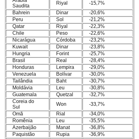
Arábia
Riyal
-15,7%
Saudita
Bahrein
Dinar
-20,6%
Peru
Sol
-21,2%
Qatar
Riyal
-22,3%
Chile
Peso
-22,6%
Nicarágua
Córdoba
-23,2%
Kuwait
Dinar
-23,8%
Hungria
Forint
-25,7%
Brasil
Real
-28,4%
Honduras
Lempira
-29,0%
Venezuela
Bolívar
-30,0%
Tailândia
Baht
-30,7%
Moldávia
Leu
-30,8%
Guatemala
Quetzal
-32,7%
Coreia do
Won
-33,7%
Sul
Omã
Rial
-34,0%
Romênia
Leu
-35,5%
Azerbaijão
Manat
-36,8%
Paquistão
Rupia
-36,9%