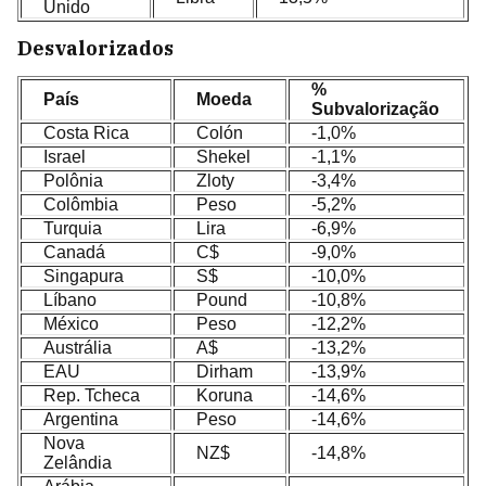
Unido
Desvalorizados
%
País
Moeda
Subvalorização
Costa Rica
Colón
-1,0%
Israel
Shekel
-1,1%
Polônia
Zloty
-3,4%
Colômbia
Peso
-5,2%
Turquia
Lira
-6,9%
Canadá
C$
-9,0%
Singapura
S$
-10,0%
Líbano
Pound
-10,8%
México
Peso
-12,2%
Austrália
A$
-13,2%
EAU
Dirham
-13,9%
Rep. Tcheca
Koruna
-14,6%
Argentina
Peso
-14,6%
Nova
NZ$
-14,8%
Zelândia