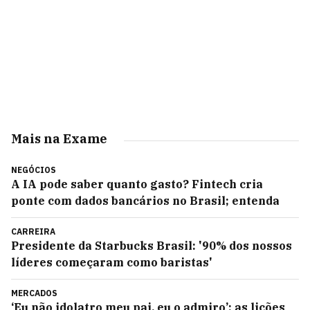
Mais na Exame
NEGÓCIOS
A IA pode saber quanto gasto? Fintech cria
ponte com dados bancários no Brasil; entenda
CARREIRA
Presidente da Starbucks Brasil: '90% dos nossos
líderes começaram como baristas'
MERCADOS
‘Eu não idolatro meu pai, eu o admiro’: as lições