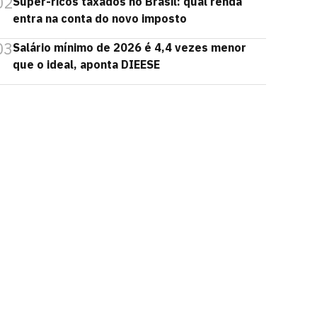
02
Super-ricos taxados no Brasil: qual renda
entra na conta do novo imposto
03
Salário mínimo de 2026 é 4,4 vezes menor
que o ideal, aponta DIEESE