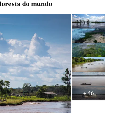
floresta do mundo
+
46