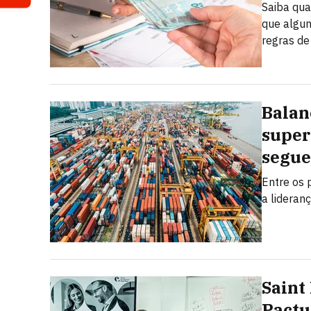
Saiba qua
que algun
regras de
Balan
super
segue
Entre os 
a lideran
Saint
Pactu