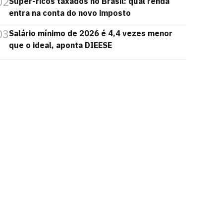
02
Super-ricos taxados no Brasil: qual renda
entra na conta do novo imposto
03
Salário mínimo de 2026 é 4,4 vezes menor
que o ideal, aponta DIEESE