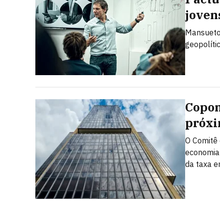
joven
Mansueto 
geopolíti
Copom
próxi
O Comitê 
economia 
da taxa 