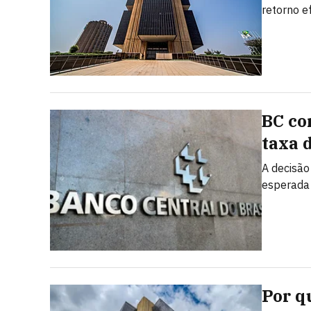
retorno e
BC cor
taxa 
A decisão
esperada 
Por q