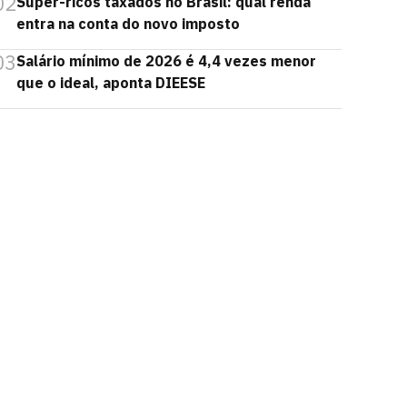
02
Super-ricos taxados no Brasil: qual renda
entra na conta do novo imposto
03
Salário mínimo de 2026 é 4,4 vezes menor
que o ideal, aponta DIEESE